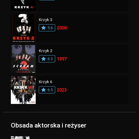
Krzyk 3
5.6
2000
Krzyk 2
6.3
1997
Krzyk 6
6.5
2023
Obsada aktorska i reżyser