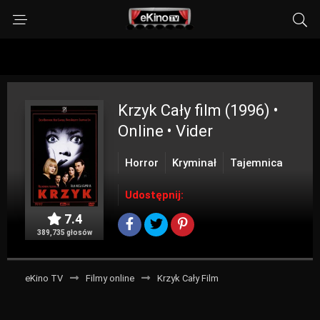
Krzyk
Cały film (1996) •
Online • Vider
Horror
Kryminał
Tajemnica
Udostępnij:
7.4
389,735 głosów
eKino TV
Filmy online
Krzyk Cały Film