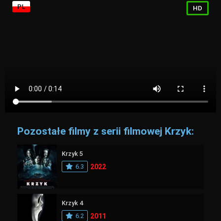
PL
HD
Pozostałe filmy z serii filmowej Krzyk:
Krzyk 5
6.3
2022
Krzyk 4
6.2
2011