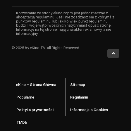
Korzystanie ze strony ekino-tv.pro jest jednoznaczne z
akceptacją regulaminu. Jeśli nie zgadzasz się z którymś z
punktów regulaminu, lub jakikolwiek punkt regulaminu
budzi Twoje wątpliwościnich natychmiast opuść stronę.
Informacje na tej stronie mają charakter reklamowy, a nie
informacyjny.
© 2025 by eKino TV. All Rights Reserved.
eKino – Strona Główna
Sitemap
Popularne
Regulamin
Polityka prywatności
Informacje o Cookies
TMDb