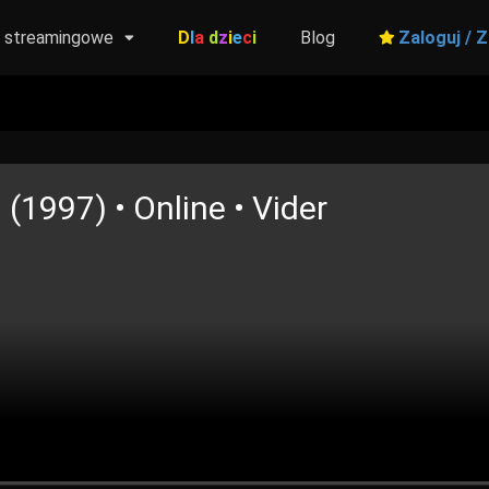
y streamingowe
D
l
a
d
z
i
e
c
i
Blog
Zaloguj / Z
 (1997) • Online • Vider