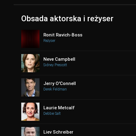
Obsada aktorska i reżyser
Ronit Ravich-Boss
Reżyser
Neve Campbell
Sidney Prescott
Jerry O'Connell
Derek Feldman
Laurie Metcalf
Debbie Salt
Liev Schreiber