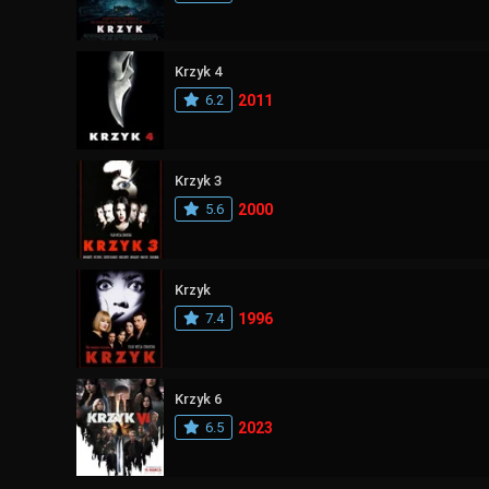
Krzyk 4
6.2
2011
Krzyk 3
5.6
2000
Krzyk
7.4
1996
Krzyk 6
6.5
2023