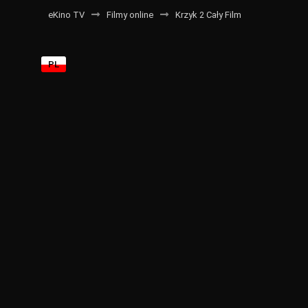
eKino TV
Filmy online
Krzyk 2 Cały Film
PL