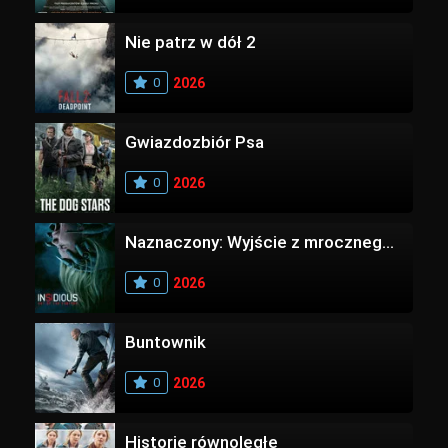
Nie patrz w dół 2
0
2026
Gwiazdozbiór Psa
0
2026
Naznaczony: Wyjście z mrocznego wymiaru
0
2026
Buntownik
0
2026
Historie równoległe