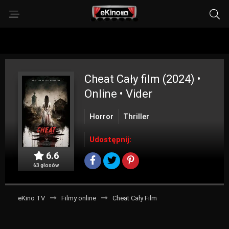
Cheat
Cały film (2024) •
Online • Vider
Horror
Thriller
Udostępnij:
6.6
63 głosów
eKino TV
Filmy online
Cheat Cały Film