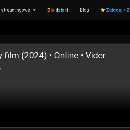
y streamingowe
D
l
a
d
z
i
e
c
i
Blog
Zaloguj / Z
 film (2024) • Online • Vider
s