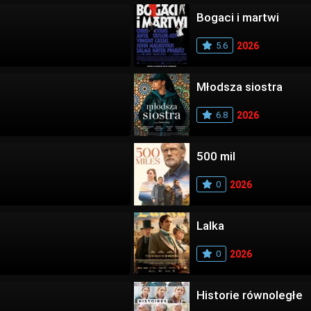
Bogaci i martwi
5.6
2026
Młodsza siostra
6.8
2026
500 mil
0
2026
Lalka
0
2026
Historie równoległe