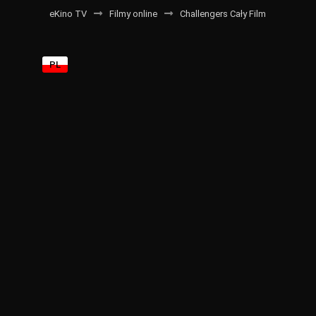
eKino TV
Filmy online
Challengers Cały Film
PL