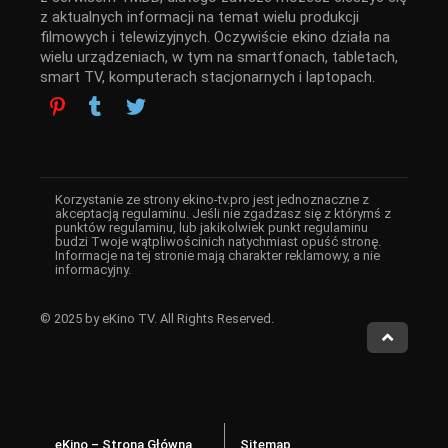
z aktualnych informacji na temat wielu produkcji
filmowych i telewizyjnych. Oczywiście ekino działa na
wielu urządzeniach, w tym na smartfonach, tabletach,
smart TV, komputerach stacjonarnych i laptopach.
Korzystanie ze strony ekino-tv.pro jest jednoznaczne z
akceptacją regulaminu. Jeśli nie zgadzasz się z którymś z
punktów regulaminu, lub jakikolwiek punkt regulaminu
budzi Twoje wątpliwościnich natychmiast opuść stronę.
Informacje na tej stronie mają charakter reklamowy, a nie
informacyjny.
© 2025 by eKino TV. All Rights Reserved.
eKino – Strona Główna
Sitemap