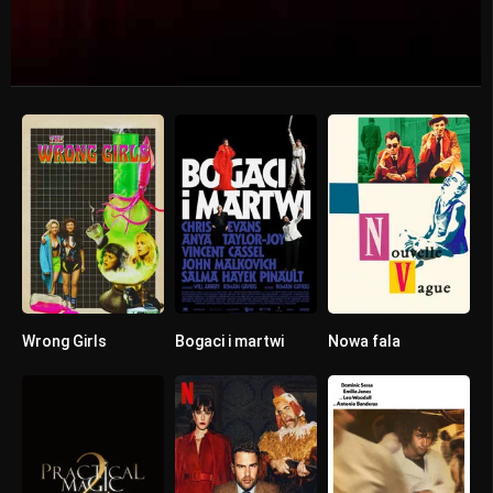
Wrong Girls
Bogaci i martwi
Nowa fala
0
5.6
7.3