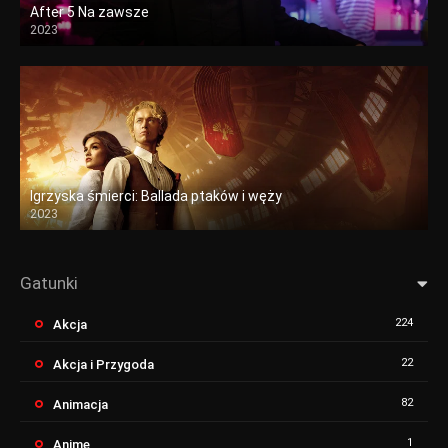
After 5 Na zawsze
2023
Igrzyska śmierci: Ballada ptaków i węży
2023
Gatunki
224
Akcja
22
Akcja i Przygoda
82
Animacja
1
Anime