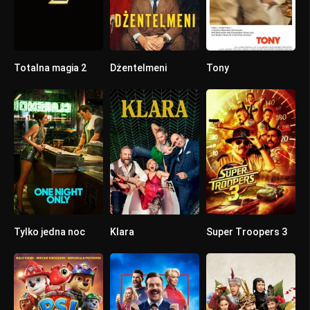
Totalna magia 2
Dżentelmeni
Tony
0
7.813
0
Tylko jedna noc
Klara
Super Troopers 3
0
6
0