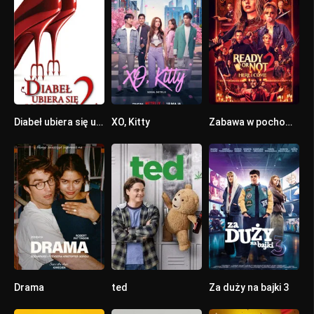
Diabeł ubiera się u Prady 2
XO, Kitty
Zabawa w pochowanego 2
0
8.1
7
Drama
ted
Za duży na bajki 3
0
7.883
0