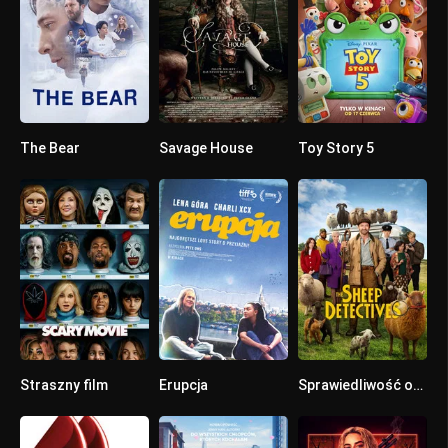
The Bear
Savage House
Toy Story 5
8.156
7.2
0
Straszny film
Erupcja
Sprawiedliwość owiec
0
0
0