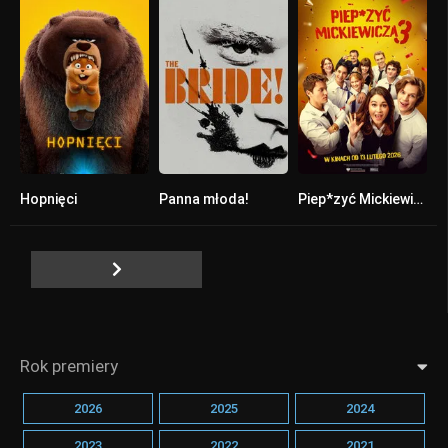
Hopnięci
Panna młoda!
Piep*zyć Mickiewicza 3
0
0
0
Rok premiery
2026
2025
2024
2023
2022
2021