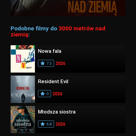
Podobne filmy do
3000 metrów nad
ziemią
:
Nowa fala
7.3
2026
Resident Evil
0
2026
Młodsza siostra
6.8
2026