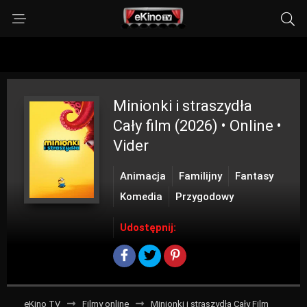
Minionki i straszydła
Cały film (2026) • Online •
Vider
Animacja
Familijny
Fantasy
Komedia
Przygodowy
Udostępnij:
eKino TV
Filmy online
Minionki i straszydła Cały Film