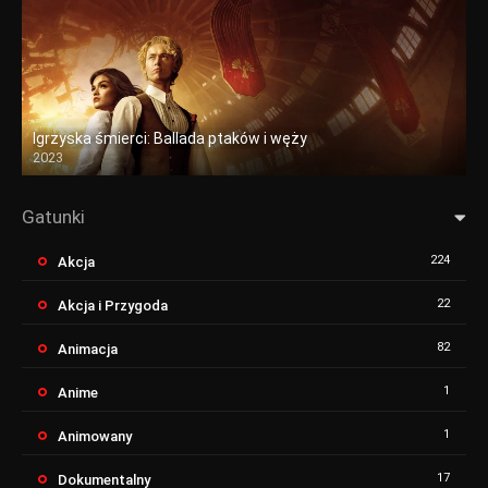
Igrzyska śmierci: Ballada ptaków i węży
2023
Gatunki
224
Akcja
22
Akcja i Przygoda
82
Animacja
1
Anime
1
Animowany
17
Dokumentalny