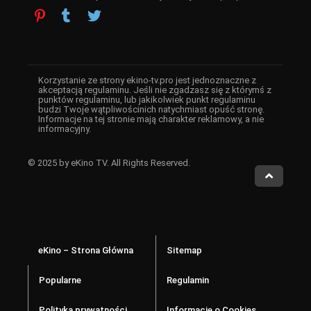
Korzystanie ze strony ekino-tv.pro jest jednoznaczne z
akceptacją regulaminu. Jeśli nie zgadzasz się z którymś z
punktów regulaminu, lub jakikolwiek punkt regulaminu
budzi Twoje wątpliwościnich natychmiast opuść stronę.
Informacje na tej stronie mają charakter reklamowy, a nie
informacyjny.
© 2025 by eKino TV. All Rights Reserved.
eKino – Strona Główna
Sitemap
Popularne
Regulamin
Polityka prywatności
Informacje o Cookies