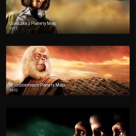
Ucieczka z Planety Małp
1971
W podziemiach Planety Małp
1970