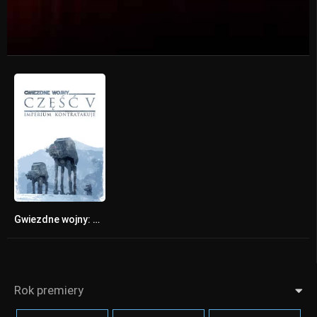
Gwiezdne wojny: część 5 – Imperium kontratakuje
8.7
Rok premiery