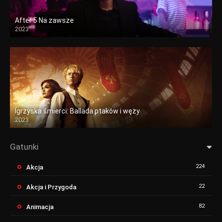
After 5 Na zawsze
2023
Igrzyska śmierci: Ballada ptaków i węży
2023
Gatunki
224
Akcja
22
Akcja i Przygoda
82
Animacja