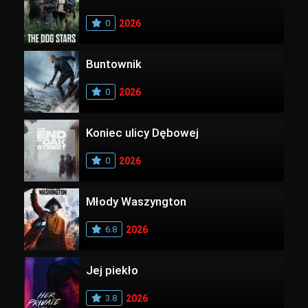
0
2026
Buntownik
0
2026
Koniec ulicy Dębowej
0
2026
Młody Waszyngton
6.8
2026
Jej piekło
3.8
2026