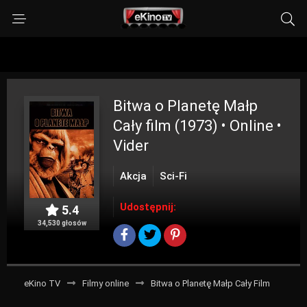
Bitwa o Planetę Małp
Cały film (1973) • Online •
Vider
Akcja
Sci-Fi
Udostępnij:
5.4
34,530 głosów
eKino TV
Filmy online
Bitwa o Planetę Małp Cały Film