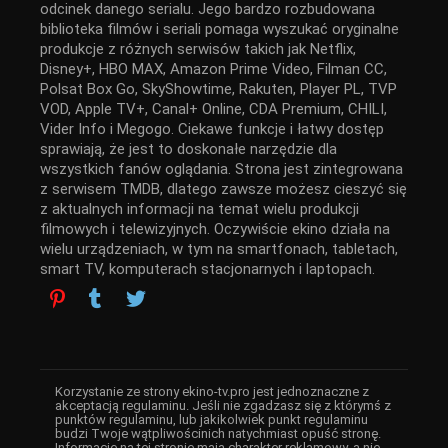
odcinek danego serialu. Jego bardzo rozbudowana
biblioteka filmów i seriali pomaga wyszukać oryginalne
produkcje z różnych serwisów takich jak Netflix,
Disney+, HBO MAX, Amazon Prime Video, Filman CC,
Polsat Box Go, SkyShowtime, Rakuten, Player PL, TVP
VOD, Apple TV+, Canal+ Online, CDA Premium, CHILI,
Vider Info i Megogo. Ciekawe funkcje i łatwy dostęp
sprawiają, że jest to doskonałe narzędzie dla
wszystkich fanów oglądania. Strona jest zintegrowana
z serwisem TMDB, dlatego zawsze możesz cieszyć się
z aktualnych informacji na temat wielu produkcji
filmowych i telewizyjnych. Oczywiście ekino działa na
wielu urządzeniach, w tym na smartfonach, tabletach,
smart TV, komputerach stacjonarnych i laptopach.
Korzystanie ze strony ekino-tv.pro jest jednoznaczne z
akceptacją regulaminu. Jeśli nie zgadzasz się z którymś z
punktów regulaminu, lub jakikolwiek punkt regulaminu
budzi Twoje wątpliwościnich natychmiast opuść stronę.
Informacje na tej stronie mają charakter reklamowy, a nie