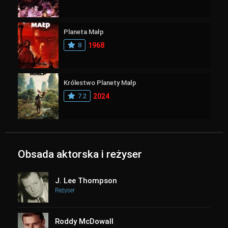
Planeta Małp
8
1968
Królestwo Planety Małp
7.2
2024
Obsada aktorska i reżyser
J. Lee Thompson
Reżyser
Roddy McDowall