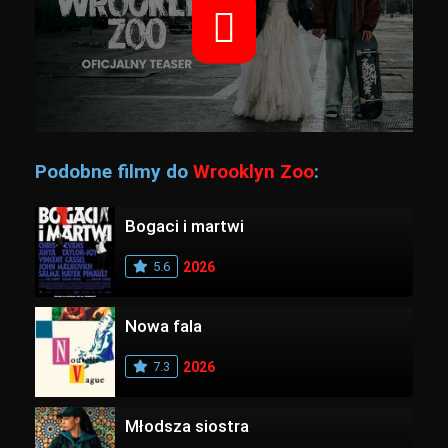
Podobne filmy do
Wrooklyn Zoo
:
Bogaci i martwi
5.6
2026
Nowa fala
7.3
2026
Młodsza siostra