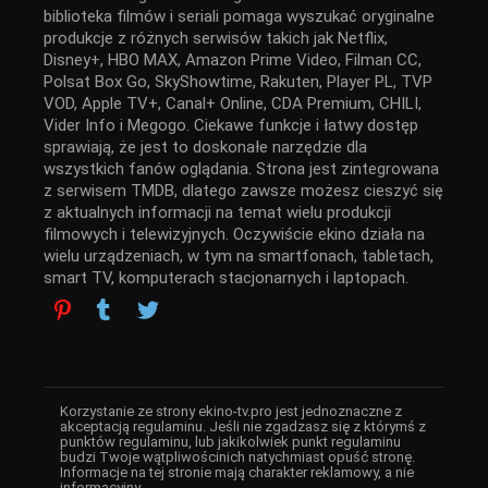
biblioteka filmów i seriali pomaga wyszukać oryginalne
produkcje z różnych serwisów takich jak Netflix,
Disney+, HBO MAX, Amazon Prime Video, Filman CC,
Polsat Box Go, SkyShowtime, Rakuten, Player PL, TVP
VOD, Apple TV+, Canal+ Online, CDA Premium, CHILI,
Vider Info i Megogo. Ciekawe funkcje i łatwy dostęp
sprawiają, że jest to doskonałe narzędzie dla
wszystkich fanów oglądania. Strona jest zintegrowana
z serwisem TMDB, dlatego zawsze możesz cieszyć się
z aktualnych informacji na temat wielu produkcji
filmowych i telewizyjnych. Oczywiście ekino działa na
wielu urządzeniach, w tym na smartfonach, tabletach,
smart TV, komputerach stacjonarnych i laptopach.
Korzystanie ze strony ekino-tv.pro jest jednoznaczne z
akceptacją regulaminu. Jeśli nie zgadzasz się z którymś z
punktów regulaminu, lub jakikolwiek punkt regulaminu
budzi Twoje wątpliwościnich natychmiast opuść stronę.
Informacje na tej stronie mają charakter reklamowy, a nie
informacyjny.