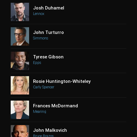
Josh Duhamel
Lennox
John Turturro
Simmons
Tyrese Gibson
Epps
Rosie Huntington-Whiteley
Carly Spencer
Frances McDormand
Mearing
John Malkovich
Bruce Brazos