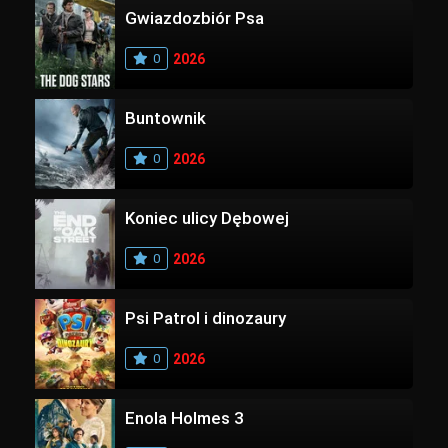
Gwiazdozbiór Psa
0
2026
Buntownik
0
2026
Koniec ulicy Dębowej
0
2026
Psi Patrol i dinozaury
0
2026
Enola Holmes 3