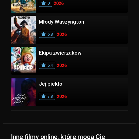
0
2026
Młody Waszyngton
6.8
2026
Ekipa zwierzaków
5.4
2026
Jej piekło
3.8
2026
Inne filmy online, które mogą Cię