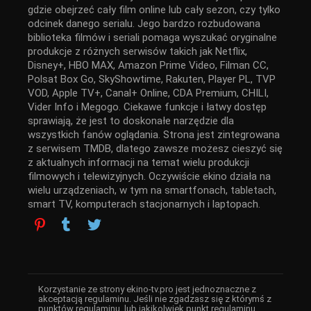
gdzie obejrzeć cały film online lub cały sezon, czy tylko
odcinek danego serialu. Jego bardzo rozbudowana
biblioteka filmów i seriali pomaga wyszukać oryginalne
produkcje z różnych serwisów takich jak Netflix,
Disney+, HBO MAX, Amazon Prime Video, Filman CC,
Polsat Box Go, SkyShowtime, Rakuten, Player PL, TVP
VOD, Apple TV+, Canal+ Online, CDA Premium, CHILI,
Vider Info i Megogo. Ciekawe funkcje i łatwy dostęp
sprawiają, że jest to doskonałe narzędzie dla
wszystkich fanów oglądania. Strona jest zintegrowana
z serwisem TMDB, dlatego zawsze możesz cieszyć się
z aktualnych informacji na temat wielu produkcji
filmowych i telewizyjnych. Oczywiście ekino działa na
wielu urządzeniach, w tym na smartfonach, tabletach,
smart TV, komputerach stacjonarnych i laptopach.
Korzystanie ze strony ekino-tv.pro jest jednoznaczne z
akceptacją regulaminu. Jeśli nie zgadzasz się z którymś z
punktów regulaminu, lub jakikolwiek punkt regulaminu