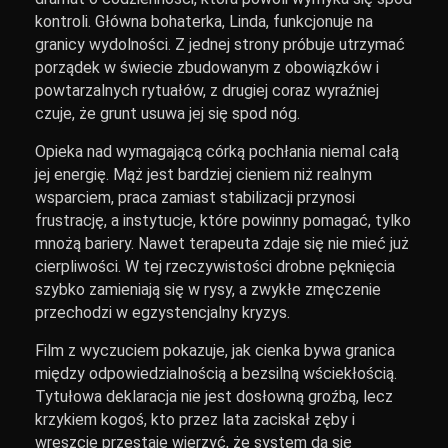
kontroli. Główna bohaterka, Linda, funkcjonuje na
granicy wydolności. Z jednej strony próbuje utrzymać
porządek w świecie zbudowanym z obowiązków i
powtarzalnych rytuałów, z drugiej coraz wyraźniej
czuje, że grunt usuwa jej się spod nóg.
Opieka nad wymagającą córką pochłania niemal całą
jej energię. Mąż jest bardziej cieniem niż realnym
wsparciem, praca zamiast stabilizacji przynosi
frustrację, a instytucje, które powinny pomagać, tylko
mnożą bariery. Nawet terapeuta zdaje się nie mieć już
cierpliwości. W tej rzeczywistości drobne pęknięcia
szybko zamieniają się w rysy, a zwykłe zmęczenie
przechodzi w egzystencjalny kryzys.
Film z wyczuciem pokazuje, jak cienka bywa granica
między odpowiedzialnością a bezsilną wściekłością.
Tytułowa deklaracja nie jest dosłowną groźbą, lecz
krzykiem kogoś, kto przez lata zaciskał zęby i
wreszcie przestaje wierzyć, że system da się