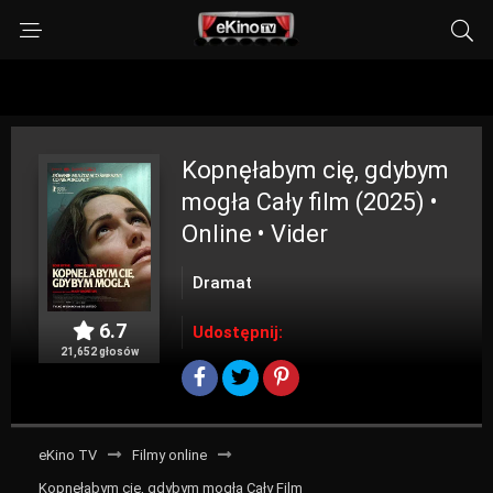
Kopnęłabym cię, gdybym
mogła
Cały film (2025) •
Online • Vider
Dramat
6.7
Udostępnij:
21,652 głosów
eKino TV
Filmy online
Kopnęłabym cię, gdybym mogła Cały Film