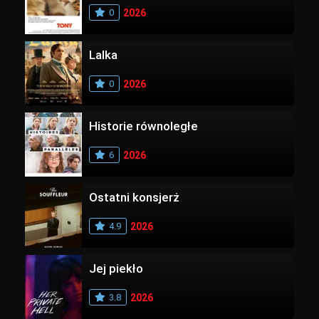
0
2026
Lalka
0
2026
Historie równoległe
6
2026
Ostatni konsjerż
4.9
2026
Jej piekło
3.8
2026