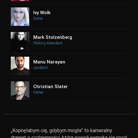
Ivy Wolk
Diana
Mark Stolzenberg
Parking Attendant
Manu Narayan
Landlord
Christian Slater
Father
„Kopnęłabym cię, gdybym mogła” to kameralny
dramat o codzienności, która powoli wymyka się spod