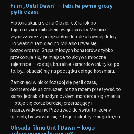
Film „Until Dawn” – fabuła pełna grozy i
pętli czasu
Historia skupia się na Clover, która rok po
tajemniczym zniknięciu swojej siostry Melanie,
wyrusza wraz z przyjaciółmi do odizolowanej doliny.
To właśnie tam ślad po Melanie urwał się
bezpowrotnie. Grupa młodych bohaterów szybko
przekonuje się, że miejsce to skrywa mroczne
tajemnice – zostają brutalnie zamordowani, tylko po
to, by… obudzić się na początku całego koszmaru.
Zamknięci w niekończącej się pętli czasu,
bohaterowie są zmuszeni raz za razem przeżywać to
samo, jednak z każdym cyklem morderca się zmienia
– staje się coraz bardziej przerażający i
nieprzewidywalny. Przetrwać do świtu to jedyny
sposób, by wyrwać się z tego makabrycznego kręgu.
Obsada filmu Until Dawn – kogo
zobaczymy w horrorze?