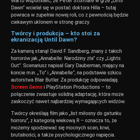
Warto wspomnieć, że Peter Stormare w grze „Until
Dawn” wcielał się w postać doktora Hilla – tutaj
powraca w zupełnie nowej roli, co z pewnością będzie
ciekawym ukłonem w stronę graczy.
Twórcy i produkcja – kto stoi za
ekranizacją Until Dawn?
Za kamerą stanął David F. Sandberg, znany z takich
horrorów jak „Annabelle: Narodziny zła” czy „Lights
Out”. Scenariusz napisał Gary Dauberman, mający na
koncie m.in. „To” i „Annabelle”, na podstawie szkicu
autorstwa Blair Butler. Za produkcję odpowiadają
Screen Gems
i PlayStation Productions – to
połączenie zwiastuje solidną adaptację, która może
zaskoczyć nawet najbardziej wymagających widzów.
Twórcy określają film jako „list miłosny do gatunku
horroru”, z kategorią wiekową R – oznacza to, że
możemy spodziewać się mocnych scen, krwi,
brutalności, a także psychologicznego napięcia.