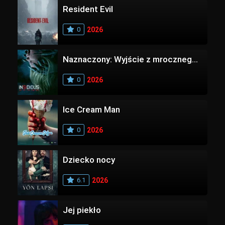
Resident Evil
0
2026
Naznaczony: Wyjście z mrocznego wymiaru
0
2026
Ice Cream Man
0
2026
Dziecko nocy
6.1
2026
Jej piekło