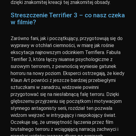
dzięki znakomitej kreacji tej znakomitej obsady.
Streszczenie Terrifier 3 – co nasz czeka
w filmie?
Zarówno fani, jak i początkujący, przygotowują się do
wyprawy w otchłań ciemności, w miarę jak rośnie
ekscytacja najnowszym odcinkiem Terrifiera. Fabuła
Terrifier 3, która łączy niuanse psychologiczne z
surowym terrorem, z pewnością wyniesie gatunek
horroru na nowy poziom. Eksperci ostrzegają, że kiedy
Klaun Art powróci z jeszcze bardziej przebiegłymi
sztuczkami w zanadrzu, widzowie powinni
przygotować się na niesłabnącą falę terroru. Dzięki
głębszemu przyjrzeniu się początkom i motywacjom
słynnego antagonisty serii, rozdział ten pozwala
widzom wejrzeć w intrygujący i niepokojący świat.
Oczekuje się, że umiejętność łączenia przez film
brutalnego terroru z wciągającą narracją zachwyci i