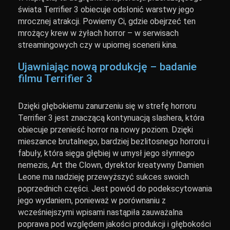
świata Terrifier 3 obiecuje odsłonić warstwy jego
mrocznej atrakcji. Powiemy Ci, gdzie obejrzeć ten
mrożący krew w żyłach horror – w serwisach
streamingowych czy w upiornej scenerii kina.
Ujawniając nową produkcję – badanie
filmu Terrifier 3
Dzięki głębokiemu zanurzeniu się w strefę horroru
Terrifier 3 jest znaczącą kontynuacją slashera, która
obiecuje przenieść horror na nowy poziom. Dzięki
mieszance brutalnego, bardziej bezlitosnego horroru i
fabuły, która sięga głębiej w umysł jego słynnego
nemezis, Art the Clown, dyrektor kreatywny Damien
Leone ma nadzieję przewyższyć sukces swoich
poprzednich części. Jest powód do podekscytowania
jego wydaniem, ponieważ w porównaniu z
wcześniejszymi wpisami nastąpiła zauważalna
poprawa pod względem jakości produkcji i głębokości