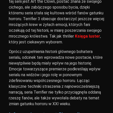
tej serii jest Art the Clown, postać znana ze swojego
cichego, ale zabójczego sposobu bycia, dzięki
któremu seria stała się kultowa wśród fanów gatunku
horroru. Terrifier 3 obiecuje dostarczyć jeszcze więcej
mrożących krew w żyłach emocji, których fani
oczekują od tej historii, w miarę poszerzania swojego
mrocznego królestwa. Tak jak thriller
Księga luster
,
który jest ciekawym wyborem.
Oprócz uzupełnienia historii głównego bohatera
serialu, odcinek ten wprowadza nowe postacie, które
niewątpliwie będą miały wpływ na jego historię.
Emocje towarzyszące premierze podkreślają wpływ
serialu na widzów i jego rolę w ponownym
zdefiniowaniu współczesnego horroru. Łącząc
klasyczne techniki straszenia z najnowocześniejszą
narracją, seria Terrifier nie tylko przyciągnęła oddaną
rzeszę fanów, ale także wywołała debaty na temat
zmian gatunku horroru w XXI wieku.