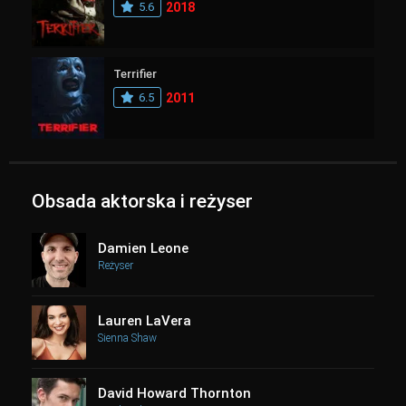
5.6
2018
Terrifier
6.5
2011
Obsada aktorska i reżyser
Damien Leone
Reżyser
Lauren LaVera
Sienna Shaw
David Howard Thornton