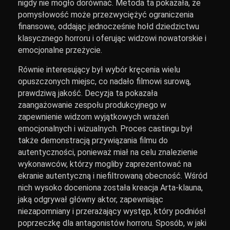
nigdy nie mogło dorównać. Metoda ta pokazała, że
pomysłowość może przezwyciężyć ograniczenia
finansowe, oddając jednocześnie hołd dziedzictwu
klasycznego horroru i oferując widzowi nowatorskie i
emocjonalne przeżycie.
Równie interesujący był wybór kręcenia wielu
opuszczonych miejsc, co nadało filmowi surową,
prawdziwą jakość. Decyzja ta pokazała
zaangażowanie zespołu produkcyjnego w
zapewnienie widzom wyjątkowych wrażeń
emocjonalnych i wizualnych. Proces castingu był
także demonstracją przywiązania filmu do
autentyczności, ponieważ miał na celu znalezienie
wykonawców, którzy mogliby zaprezentować na
ekranie autentyczną i niefiltrowaną obecność. Wśród
nich wysoko doceniona została kreacja Arta-klauna,
jaką odgrywał główny aktor, zapewniając
niezapomniany i przerażający występ, który podniósł
poprzeczkę dla antagonistów horroru. Sposób, w jaki