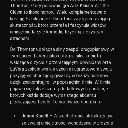
Thornton, który ponownie gra Arta Klauna. Art the
Clown to ikona horroru. Wielu komplementowało
kreację Sztuki przez Thorntona za jej przerażającą
skuteczność, która przeraża i fascynuje widzów,
umiejętnie łącząc komedię fizyczną z czystym
strachem.
Do Thorntona dołącza silny zespół drugoplanowy, w
tym Lauren LaVera jako ostatnia silna kobieta
walcząca o życie z przerażającymi dowcipami Arta.
LaVera zyskała wielkie uznanie i ugruntowała swoją
pozycję wschodzącej gwiazdy w branży horrorów
dzięki znakomitej roli w poprzednim filmie. W filmie
pojawia się także szereg dodatkowych postaci, z
których każda dodaje wyrazistego akcentu
przerażającej fabule. Te najnowsze dodatki to:
Jenna Kanell
– Wszechstronna aktorka znana
ze swojej umiejętności wchodzenia w złożone