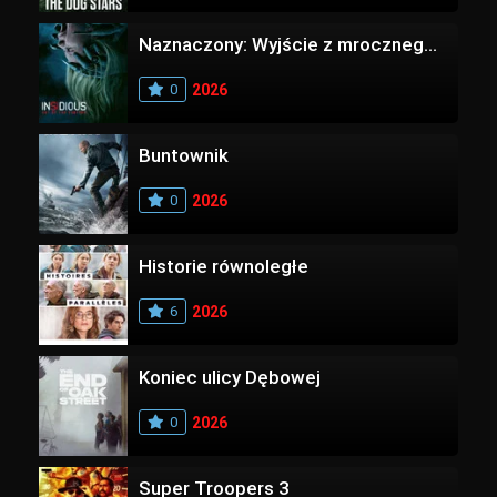
Naznaczony: Wyjście z mrocznego wymiaru
0
2026
Buntownik
0
2026
Historie równoległe
6
2026
Koniec ulicy Dębowej
0
2026
Super Troopers 3