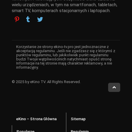
wielu urządzeniach, w tym na smartfonach, tabletach,
smart TV, komputerach stacjonarnych i laptopach.
Korzystanie ze strony ekino-tv.pro jest jednoznaczne z
akceptacją regulaminu. Jeśli nie zgadzasz się z którymś z
punktów regulaminu, lub jakikolwiek punkt regulaminu
budzi Twoje wątpliwościnich natychmiast opuść stronę.
Informacje na tej stronie mają charakter reklamowy, a nie
informacyjny.
© 2025 by eKino TV. All Rights Reserved.
eKino – Strona Główna
Sitemap
Popularne
Regulamin