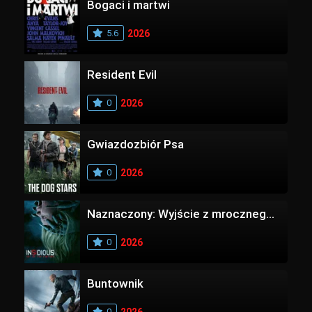
Bogaci i martwi
5.6
2026
Resident Evil
0
2026
Gwiazdozbiór Psa
0
2026
Naznaczony: Wyjście z mrocznego wymiaru
0
2026
Buntownik
0