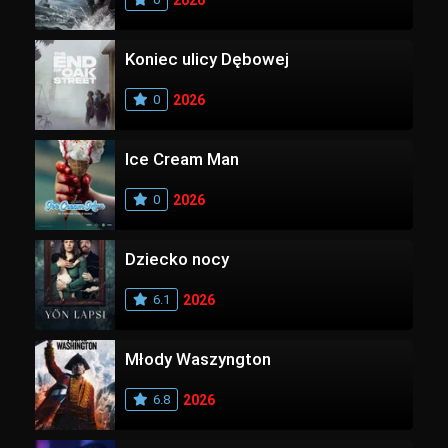
2026
Koniec ulicy Dębowej
0
2026
Ice Cream Man
0
2026
Dziecko nocy
6.1
2026
Młody Waszyngton
6.8
2026