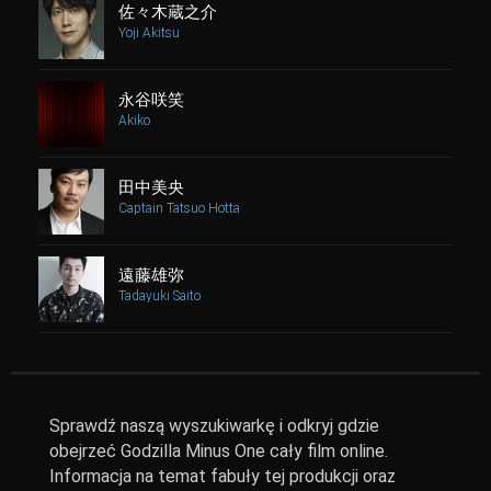
佐々木蔵之介
Yoji Akitsu
永谷咲笑
Akiko
田中美央
Captain Tatsuo Hotta
遠藤雄弥
Tadayuki Saito
Sprawdź naszą wyszukiwarkę i odkryj gdzie
obejrzeć Godzilla Minus One cały film online.
Informacja na temat fabuły tej produkcji oraz