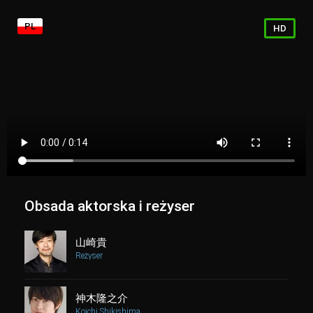
PL
HD
Obsada aktorska i reżyser
山崎貴
Reżyser
神木隆之介
Koichi Shikishima