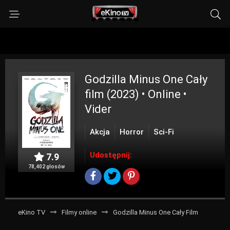
Godzilla Minus One
Cały
film (2023) • Online •
Vider
Akcja
Horror
Sci-Fi
Udostępnij:
7.9
78,402 głosów
eKino TV
Filmy online
Godzilla Minus One Cały Film