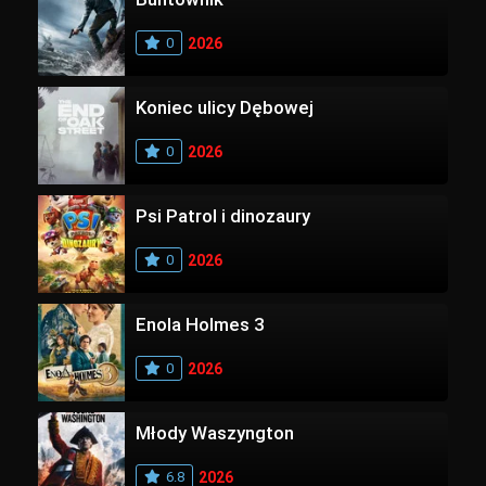
0
2026
Koniec ulicy Dębowej
0
2026
Psi Patrol i dinozaury
0
2026
Enola Holmes 3
0
2026
Młody Waszyngton
6.8
2026