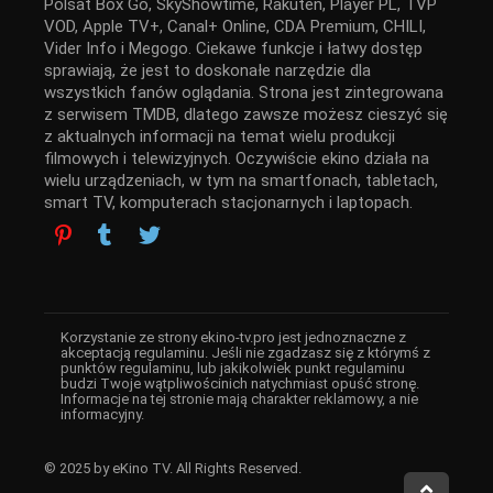
Polsat Box Go, SkyShowtime, Rakuten, Player PL, TVP
VOD, Apple TV+, Canal+ Online, CDA Premium, CHILI,
Vider Info i Megogo. Ciekawe funkcje i łatwy dostęp
sprawiają, że jest to doskonałe narzędzie dla
wszystkich fanów oglądania. Strona jest zintegrowana
z serwisem TMDB, dlatego zawsze możesz cieszyć się
z aktualnych informacji na temat wielu produkcji
filmowych i telewizyjnych. Oczywiście ekino działa na
wielu urządzeniach, w tym na smartfonach, tabletach,
smart TV, komputerach stacjonarnych i laptopach.
Korzystanie ze strony ekino-tv.pro jest jednoznaczne z
akceptacją regulaminu. Jeśli nie zgadzasz się z którymś z
punktów regulaminu, lub jakikolwiek punkt regulaminu
budzi Twoje wątpliwościnich natychmiast opuść stronę.
Informacje na tej stronie mają charakter reklamowy, a nie
informacyjny.
© 2025 by eKino TV. All Rights Reserved.