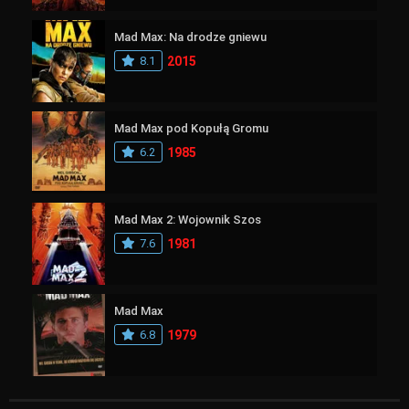
Mad Max: Na drodze gniewu
8.1
2015
Mad Max pod Kopułą Gromu
6.2
1985
Mad Max 2: Wojownik Szos
7.6
1981
Mad Max
6.8
1979