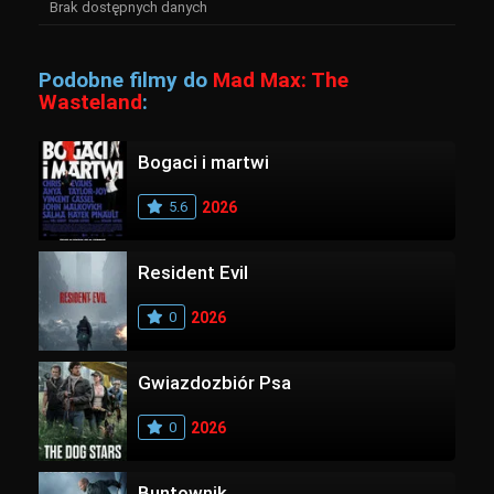
Brak dostępnych danych
Podobne filmy do
Mad Max: The
Wasteland
:
Bogaci i martwi
5.6
2026
Resident Evil
0
2026
Gwiazdozbiór Psa
0
2026
Buntownik