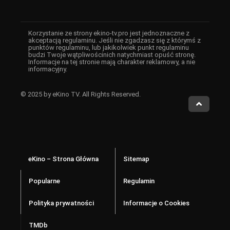
Korzystanie ze strony ekino-tv.pro jest jednoznaczne z
akceptacją regulaminu. Jeśli nie zgadzasz się z którymś z
punktów regulaminu, lub jakikolwiek punkt regulaminu
budzi Twoje wątpliwościnich natychmiast opuść stronę.
Informacje na tej stronie mają charakter reklamowy, a nie
informacyjny.
© 2025 by eKino TV. All Rights Reserved.
eKino – Strona Główna
Sitemap
Popularne
Regulamin
Polityka prywatności
Informacje o Cookies
TMDb