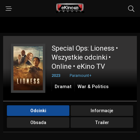
Special Ops: Lioness •
Wszystkie odcinki •
Online • eKino TV
2023
Paramount+
Dramat
War & Politics
Odcinki
Informacje
Obsada
Trailer