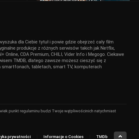
Akademia Pana Kleksa Część 1
2024
yszuka dla Ciebie tytuł i powie gdzie obejrzeć cały film
Tylko nie ty
ginalne produkcje z różnych serwisów takich jak Netflix,
2023
+ Online, CDA Premium, CHILI, Vider Info i Megogo. Ciekawe
serwisem TMDB, dlatego zawsze możesz cieszyć się z
 na smartfonach, tabletach, smart TV, komputerach
Miller’s Girl
2024
kolwiek punkt regulaminu budzi Twoje wątpliwościnich natychmiast
Backrooms. Bez wyjścia
2026
tyka prywatności
Informacje o Cookies
TMDb