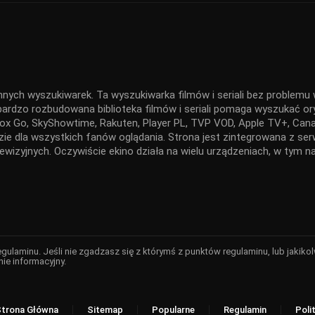
nnych wyszukiwarek. Ta wyszukiwarka filmów i seriali bez problemu w
 bardzo rozbudowana biblioteka filmów i seriali pomaga wyszukać ory
x Go, SkyShowtime, Rakuten, Player PL, TVP VOD, Apple TV+, Canal
ędzie dla wszystkich fanów oglądania. Strona jest zintegrowana z 
elewizyjnych. Oczywiście ekino działa na wielu urządzeniach, w tym
regulaminu. Jeśli nie zgadzasz się z którymś z punktów regulaminu, lub jaki
nie informacyjny.
Strona Główna
Sitemap
Popularne
Regulamin
Poli