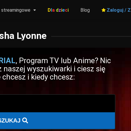
y streamingowe
D
l
a
d
z
i
e
c
i
Blog
Zaloguj / Z
sha Lyonne
RIAL
, Program TV lub Anime? Nic
 naszej wyszukiwarki i ciesz się
 chcesz i kiedy chcesz:
SZUKAJ