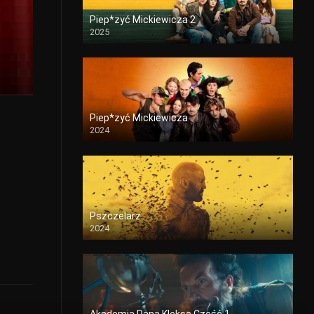
2002
2001
2000
Piep*zyć Mickiewicza 2
2025
1999
1997
1996
1995
1994
1993
1992
1990
1989
1986
1985
1984
Piep*zyć Mickiewicza
2024
1983
1981
1980
1979
1977
1973
1972
1971
1970
1968
Pszczelarz
2024