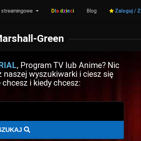
y streamingowe
D
l
a
d
z
i
e
c
i
Blog
Zaloguj / Z
arshall-Green
RIAL
, Program TV lub Anime? Nic
 naszej wyszukiwarki i ciesz się
 chcesz i kiedy chcesz:
SZUKAJ