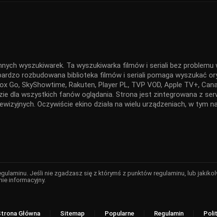
nnych wyszukiwarek. Ta wyszukiwarka filmów i seriali bez problemu w
 bardzo rozbudowana biblioteka filmów i seriali pomaga wyszukać ory
x Go, SkyShowtime, Rakuten, Player PL, TVP VOD, Apple TV+, Canal
ędzie dla wszystkich fanów oglądania. Strona jest zintegrowana z 
elewizyjnych. Oczywiście ekino działa na wielu urządzeniach, w tym
regulaminu. Jeśli nie zgadzasz się z którymś z punktów regulaminu, lub jaki
nie informacyjny.
Strona Główna
Sitemap
Popularne
Regulamin
Poli