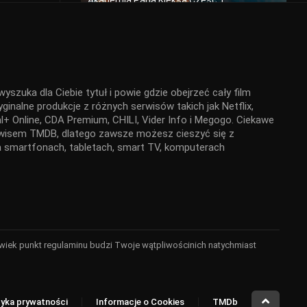
Akademia Pana Kleksa Część 1
2024
yszuka dla Ciebie tytuł i powie gdzie obejrzeć cały film
Tylko nie ty
ginalne produkcje z różnych serwisów takich jak Netflix,
2023
+ Online, CDA Premium, CHILI, Vider Info i Megogo. Ciekawe
serwisem TMDB, dlatego zawsze możesz cieszyć się z
 na smartfonach, tabletach, smart TV, komputerach
Miller’s Girl
2024
kolwiek punkt regulaminu budzi Twoje wątpliwościnich natychmiast
Backrooms. Bez wyjścia
2026
tyka prywatności
Informacje o Cookies
TMDb