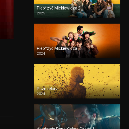
2002
2001
2000
Piep*zyć Mickiewicza 2
2025
1999
1997
1996
1995
1994
1993
1992
1990
1989
1986
1985
1984
Piep*zyć Mickiewicza
2024
1983
1981
1980
1979
1977
1973
1972
1971
1970
1968
Pszczelarz
2024