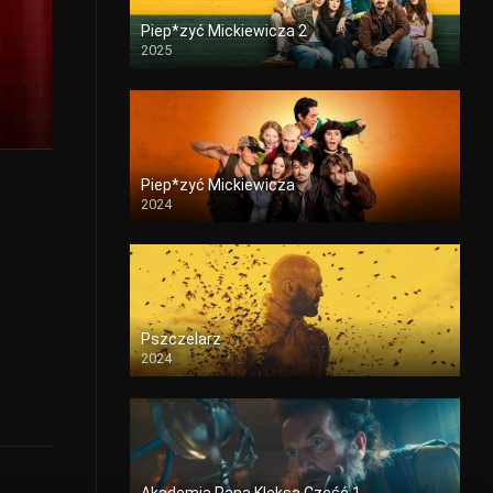
2002
2001
2000
Piep*zyć Mickiewicza 2
2025
1999
1997
1996
1995
1994
1993
1992
1990
1989
1986
1985
1984
Piep*zyć Mickiewicza
2024
1983
1981
1980
1979
1977
1973
1972
1971
1970
1968
Pszczelarz
2024