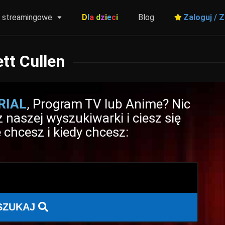
y streamingowe
D
l
a
d
z
i
e
c
i
Blog
Zaloguj / Z
ett Cullen
RIAL
, Program TV lub Anime? Nic
 naszej wyszukiwarki i ciesz się
 chcesz i kiedy chcesz:
SZUKAJ