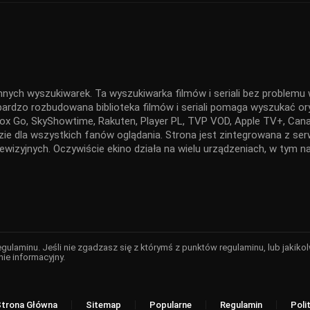
nnych wyszukiwarek. Ta wyszukiwarka filmów i seriali bez problemu w
 bardzo rozbudowana biblioteka filmów i seriali pomaga wyszukać ory
x Go, SkyShowtime, Rakuten, Player PL, TVP VOD, Apple TV+, Canal
ędzie dla wszystkich fanów oglądania. Strona jest zintegrowana z 
elewizyjnych. Oczywiście ekino działa na wielu urządzeniach, w tym
regulaminu. Jeśli nie zgadzasz się z którymś z punktów regulaminu, lub jaki
nie informacyjny.
Strona Główna
Sitemap
Popularne
Regulamin
Poli