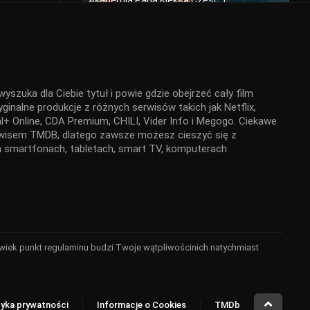
Akademia Pana Kleksa Część 1
2024
yszuka dla Ciebie tytuł i powie gdzie obejrzeć cały film
Tylko nie ty
ginalne produkcje z różnych serwisów takich jak Netflix,
2023
+ Online, CDA Premium, CHILI, Vider Info i Megogo. Ciekawe
serwisem TMDB, dlatego zawsze możesz cieszyć się z
 na smartfonach, tabletach, smart TV, komputerach
Miller’s Girl
2024
kolwiek punkt regulaminu budzi Twoje wątpliwościnich natychmiast
Backrooms. Bez wyjścia
2026
tyka prywatności
Informacje o Cookies
TMDb