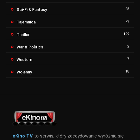
25
Sci-Fi & Fantasy
79
Tajemnica
199
Thriller
2
War & Politics
7
Western
18
Wojenny
eKino TV
to serwis, który zdecydowanie wyróżnia się