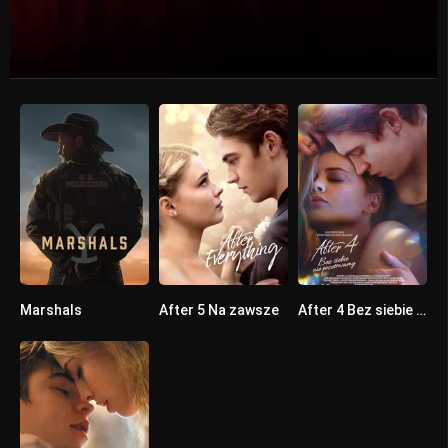
Marshals
After 5 Na zawsze
After 4 Bez siebie nie przetrwamy
0
4.7
4.7