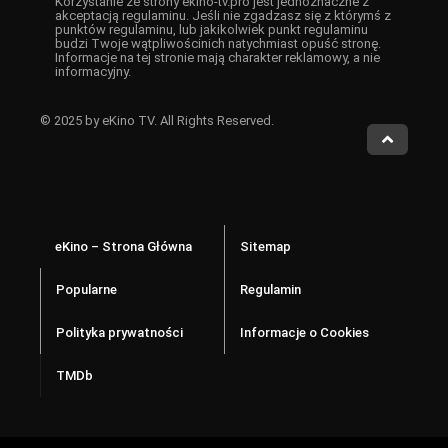
Korzystanie ze strony ekino-tv.pro jest jednoznaczne z
akceptacją regulaminu. Jeśli nie zgadzasz się z którymś z
punktów regulaminu, lub jakikolwiek punkt regulaminu
budzi Twoje wątpliwościnich natychmiast opuść stronę.
Informacje na tej stronie mają charakter reklamowy, a nie
informacyjny.
© 2025 by eKino TV. All Rights Reserved.
eKino – Strona Główna
Sitemap
Popularne
Regulamin
Polityka prywatności
Informacje o Cookies
TMDb