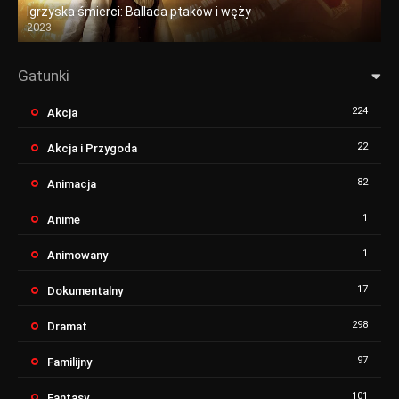
Igrzyska śmierci: Ballada ptaków i węży
2023
Gatunki
224
Akcja
22
Akcja i Przygoda
82
Animacja
1
Anime
1
Animowany
17
Dokumentalny
298
Dramat
97
Familijny
101
Fantasy