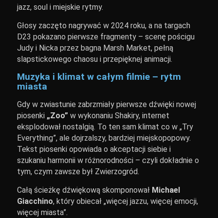
jazz, soul i miejskie rytmy.
Głosy zaczęto nagrywać w 2024 roku, a na targach
D23 pokazano pierwsze fragmenty – scenę pościgu
Judy i Nicka przez bagna Marsh Market, pełną
slapstickowego chaosu i przepięknej animacji.
Muzyka i klimat w całym filmie – rytm
miasta
Gdy w zwiastunie zabrzmiały pierwsze dźwięki nowej
piosenki
„Zoo”
w wykonaniu Shakiry, internet
eksplodował nostalgią. To ten sam klimat co w „Try
Everything”, ale dojrzalszy, bardziej miejskopopowy.
Tekst piosenki opowiada o akceptacji siebie i
szukaniu harmonii w różnorodności – czyli dokładnie o
tym, czym zawsze był Zwierzogród.
Całą ścieżkę dźwiękową skomponował
Michael
Giacchino
, który obiecał „więcej jazzu, więcej emocji,
więcej miasta”.