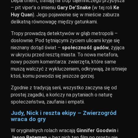
Department, trafiają na trop tajemniczego przybysza
– pit viper’a o imieniu
Gary De’Snake
(w tej roli
Ke
Huy Quan
). Jego pojawienie się w mieście zaburza
delikatną równowagę między gatunkami.
Tropy prowadzą detektywów w głąb metropolii –
dosłownie. Pod tętniącymi życiem ulicami kryje się
nieznany dotąd świat –
społeczność gadów
, żyjąca
w ukryciu przed resztą miasta. To nowa metafora,
nowy poziom komentarza: zwierzęta, które same
muszą walczyć z wykluczeniem, odkrywają, że istnieje
ktoś, komu powodzi się jeszcze gorzej.
Zgodnie z tradycją serii, wszystko zaczyna się od
prostej zagadki, a kończy na pytaniach o naturę
społeczeństwa, zaufania i empatii.
Judy, Nick i reszta ekipy – Zwierzogród
wraca do gry
W oryginalnych rolach wracają
Ginnifer Goodwin
i
Jason Bateman
– bez nich ten film po prostu nie