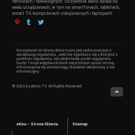
filmowych i telewizyjnych. Oczywiście ekino działa na
wielu urządzeniach, w tym na smartfonach, tabletach,
smart TV, komputerach stacjonarnych i laptopach.
Korzystanie ze strony ekino-tv.pro jest jednoznaczne z
akceptacją regulaminu. Jeśli nie zgadzasz się z którymś z
punktów regulaminu, lub jakikolwiek punkt regulaminu
budzi Twoje wątpliwościnich natychmiast opuść stronę.
Informacje na tej stronie mają charakter reklamowy, a nie
informacyjny.
© 2025 by eKino TV. All Rights Reserved.
eKino – Strona Główna
Sitemap