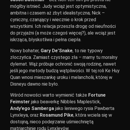
mógłby istnieć. Judy wciąż jest optymistyczna,
ambitna i czasem aż zbyt idealistyczna; Nick –
cyniczny, czarujący i wiecznie o krok przed
wszystkimi. Ich relacja przeszła drogę od nieufności
do przyjaźni (a może czegoś więcej?), ale wciąż jest
iskrząca, błyskotliwa i pełna ciepła.
Nowy bohater,
Gary De’Snake
, to nie typowy
złoczyńca. Zamiast czystego zła – mamy tu moralny
dylemat. Wąż próbuje ochronić swoją rodzinę, nawet
jeśli jego metody budzą wątpliwości. W tej roli Ke Huy
Quan wnosi mieszankę uroku i melancholii, której w
Disneyu dawno nie było.
Wśród nowości warto wymienić także
Fortune
Feimster
jako beaverkę Nibbles Maplestick,
Andy’ego Samberga
jako leniwego rysia Pawberta
Lynxleya, oraz
Rosamund Pike
, która wciela się w
dostojną, nieco podejrzanie uśmiechniętą
matriarchinię rodu Lynxleyów.