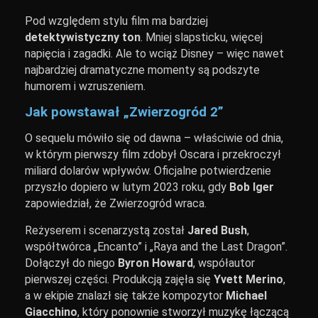
Pod względem stylu film ma bardziej
detektywistyczny ton
. Mniej slapsticku, więcej
napięcia i zagadki. Ale to wciąż Disney – więc nawet
najbardziej dramatyczne momenty są podszyte
humorem i wzruszeniem.
Jak powstawał „Zwierzogród 2”
O sequelu mówiło się od dawna – właściwie od dnia,
w którym pierwszy film zdobył Oscara i przekroczył
miliard dolarów wpływów. Oficjalne potwierdzenie
przyszło dopiero w lutym 2023 roku, gdy
Bob Iger
zapowiedział, że Zwierzogród wraca.
Reżyserem i scenarzystą został
Jared Bush
,
współtwórca „Encanto” i „Raya and the Last Dragon”.
Dołączył do niego
Byron Howard
, współautor
pierwszej części. Produkcją zajęła się
Yvett Merino
,
a w ekipie znalazł się także kompozytor
Michael
Giacchino
, który ponownie stworzył muzykę łączącą