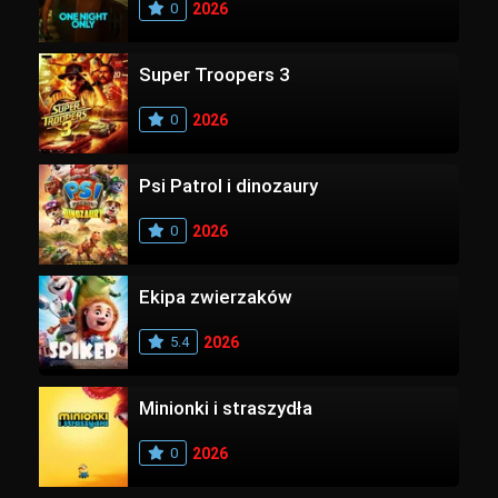
0
2026
Super Troopers 3
0
2026
Psi Patrol i dinozaury
0
2026
Ekipa zwierzaków
5.4
2026
Minionki i straszydła
0
2026