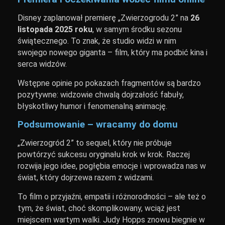
Disney zaplanował premierę „Zwierzogrodu 2” na
26
listopada 2025 roku
, w samym środku sezonu
świątecznego. To znak, że studio widzi w nim
swojego nowego giganta – film, który ma podbić kina i
serca widzów.
Wstępne opinie po pokazach fragmentów są bardzo
pozytywne: widzowie chwalą dojrzałość fabuły,
błyskotliwy humor i fenomenalną animację.
Podsumowanie – wracamy do domu
„Zwierzogród 2” to sequel, który nie próbuje
powtórzyć sukcesu oryginału krok w krok. Raczej
rozwija jego idee, pogłębia emocje i wprowadza nas w
świat, który dojrzewa razem z widzami.
To film o przyjaźni, empatii i różnorodności – ale też o
tym, że świat, choć skomplikowany, wciąż jest
miejscem wartym walki. Judy Hopps znowu biegnie w