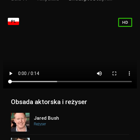
PL
HD
Obsada aktorska i reżyser
Jared Bush
Reżyser