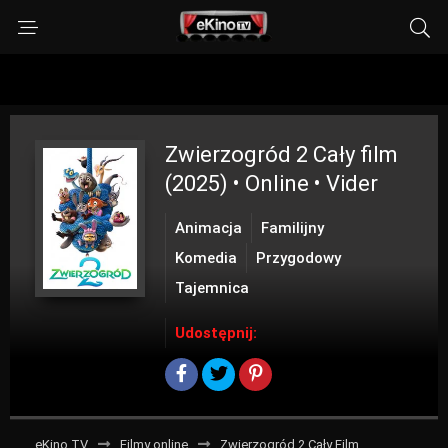
Zwierzogród 2
Cały film
(2025) • Online • Vider
Animacja
Familijny
Komedia
Przygodowy
Tajemnica
Udostępnij:
eKino TV
Filmy online
Zwierzogród 2 Cały Film