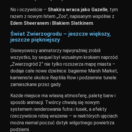
No i oczywiście –
Shakira wraca jako Gazelle
, tym
razem z nowym hitem „Zoo”, napisanym wspólnie z
Edem Sheeranem
i
Blakiem Slatkinem
.
Świat Zwierzogrodu – jeszcze większy,
jeszcze piękniejszy
Disneyowscy animatorzy najwyraźniej zrobili
wszystko, by sequel był wizualnym krokiem naprzód.
„Zwierzogród 2” nie tylko rozszerza mapę miasta –
dodaje całe nowe dzielnice: bagienne Marsh Market,
kamieniste okolice Reptilia Row i podziemne tunele
zamieszkane przez gady.
Każde miejsce ma własną atmosferę, paletę barw i
sposób animacji. Twórcy chwalą się nowym
systemem renderowania futra i łusek, a efekty
rzeczywiście robią wrażenie – w niektórych ujęciach
można niemal poczuć dotyk wilgotnego powietrza
podziemi.