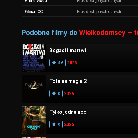
Prime Video
Brak dostępnych danych
Filman CC
Brak dostępnych danych
Podobne filmy do
Wielkodomscy – f
Bogaci i martwi
5.6
2026
Totalna magia 2
0
2026
Tylko jedna noc
0
2026