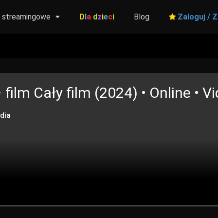
y streamingowe
D
l
a
d
z
i
e
c
i
Blog
Zaloguj / Z
 film
Cały film (2024) • Online • Vi
dia