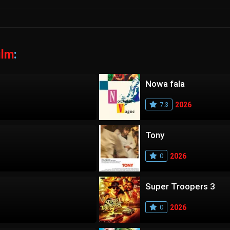
ilm
:
Nowa fala
7.3
2026
Tony
0
2026
Super Troopers 3
0
2026