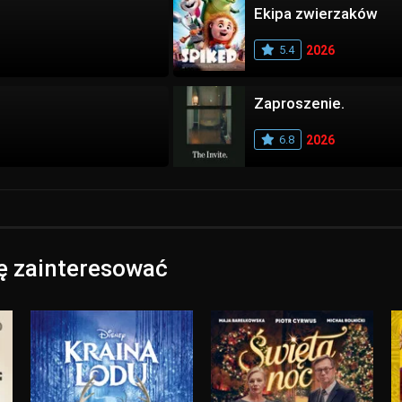
Ekipa zwierzaków
5.4
2026
Zaproszenie.
6.8
2026
ię zainteresować