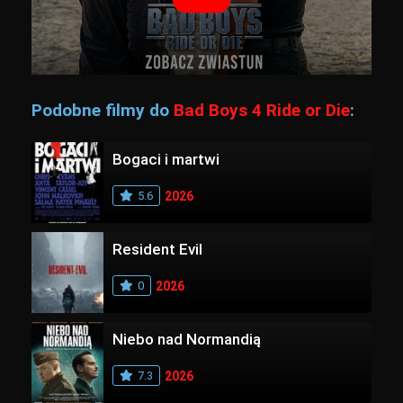
Podobne filmy do
Bad Boys 4 Ride or Die
:
Bogaci i martwi
5.6
2026
Resident Evil
0
2026
Niebo nad Normandią
7.3
2026