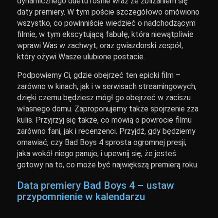
dynamicznego duetu rośnie wraz ze zbliżaniem się
daty premiery. W tym poście szczegółowo omówiono
wszystko, co powinniście wiedzieć o nadchodzącym
filmie, w tym ekscytującą fabułę, która niewątpliwie
wprawi Was w zachwyt, oraz gwiazdorski zespół,
który ożywi Wasze ulubione postacie.
Podpowiemy Ci, gdzie obejrzeć ten epicki film –
zarówno w kinach, jak i w serwisach streamingowych,
dzięki czemu będziesz mógł go obejrzeć w zaciszu
własnego domu. Zaproponujemy także spojrzenie zza
kulis. Przyjrzyj się także, co mówią o powrocie filmu
zarówno fani, jak i recenzenci. Przyjdź, gdy będziemy
omawiać, czy Bad Boys 4 sprosta ogromnej presji,
jaka wokół niego panuje, i upewnij się, że jesteś
gotowy na to, co może być największą premierą roku.
Data premiery Bad Boys 4 – ustaw
przypomnienie w kalendarzu