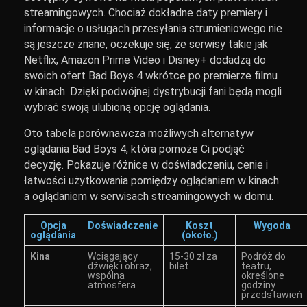
streamingowych. Chociaż dokładne daty premiery i
informacje o usługach przesyłania strumieniowego nie
są jeszcze znane, oczekuje się, że serwisy takie jak
Netflix, Amazon Prime Video i Disney+ dodadzą do
swoich ofert Bad Boys 4 wkrótce po premierze filmu
w kinach. Dzięki podwójnej dystrybucji fani będą mogli
wybrać swoją ulubioną opcję oglądania.
Oto tabela porównawcza możliwych alternatyw
oglądania Bad Boys 4, która pomoże Ci podjąć
decyzję. Pokazuje różnice w doświadczeniu, cenie i
łatwości użytkowania pomiędzy oglądaniem w kinach
a oglądaniem w serwisach streamingowych w domu.
Opcja
Doświadczenie
Koszt
Wygoda
oglądania
(około.)
Kina
Wciągający
15-30 zł za
Podróż do
dźwięk i obraz,
bilet
teatru,
wspólna
określone
atmosfera
godziny
przedstawień