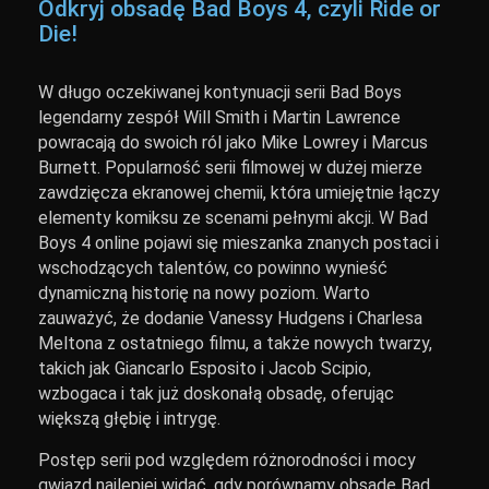
Odkryj obsadę Bad Boys 4, czyli Ride or
Die!
W długo oczekiwanej kontynuacji serii Bad Boys
legendarny zespół Will Smith i Martin Lawrence
powracają do swoich ról jako Mike Lowrey i Marcus
Burnett. Popularność serii filmowej w dużej mierze
zawdzięcza ekranowej chemii, która umiejętnie łączy
elementy komiksu ze scenami pełnymi akcji. W Bad
Boys 4 online pojawi się mieszanka znanych postaci i
wschodzących talentów, co powinno wynieść
dynamiczną historię na nowy poziom. Warto
zauważyć, że dodanie Vanessy Hudgens i Charlesa
Meltona z ostatniego filmu, a także nowych twarzy,
takich jak Giancarlo Esposito i Jacob Scipio,
wzbogaca i tak już doskonałą obsadę, oferując
większą głębię i intrygę.
Postęp serii pod względem różnorodności i mocy
gwiazd najlepiej widać, gdy porównamy obsadę Bad