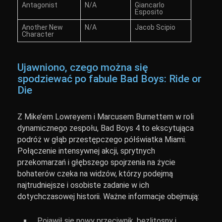
Antagonist
N/A
Giancarlo
Esposito
Another New
N/A
Jacob Scipio
Character
Ujawniono, czego można się
spodziewać po fabule Bad Boys: Ride or
Die
Z Mike’em Lowreyem i Marcusem Burnettem w roli
dynamicznego zespołu, Bad Boys 4 to ekscytująca
podróż w głąb przestępczego półświatka Miami.
Połączenie intensywnej akcji, sprytnych
przekomarzań i głębszego spojrzenia na życie
bohaterów czeka na widzów, którzy podejmą
najtrudniejsze i osobiste zadanie w ich
dotychczasowej historii. Ważne informacje obejmują:
Pojawił się nowy przeciwnik, bezlitosny i