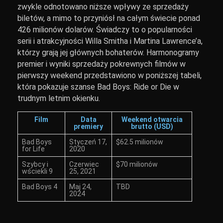
zwykle odnotowano niższe wpływy ze sprzedaży
biletów, a mimo to przyniósł na całym świecie ponad
426 milionów dolarów. Świadczy to o popularności
serii i atrakcyjności Willa Smitha i Martina Lawrence’a,
którzy grają jej głównych bohaterów. Harmonogramy
premier i wyniki sprzedaży pokrewnych filmów w
pierwszy weekend przedstawiono w poniższej tabeli,
która pokazuje szanse Bad Boys: Ride or Die w
trudnym letnim okienku.
Film
Data
Weekend otwarcia
premiery
brutto (USD)
Bad Boys
Styczeń 17,
$62.5 milionów
for Life
2020
Szybcy i
Czerwiec
$70 milionów
wściekli 9
25, 2021
Bad Boys 4
Maj 24,
TBD
2024