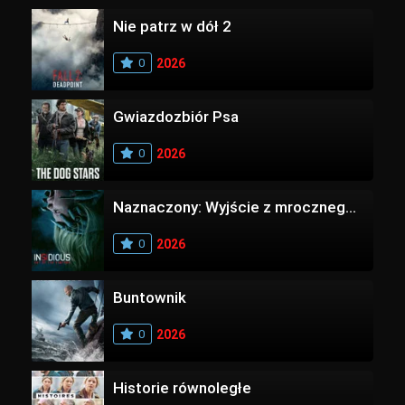
Nie patrz w dół 2
0
2026
Gwiazdozbiór Psa
0
2026
Naznaczony: Wyjście z mrocznego wymiaru
0
2026
Buntownik
0
2026
Historie równoległe