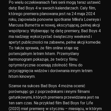
Po wielu oczekiwaniach fani serii mogą teraz ustawić
datę Bad Boys 4 w swoich kalendarzach. Cały film,
którego premiera planowana jest na 24 maja 2024
roku, zapowiada ponowne spotkanie Mike’a Lowreya i
Marcusa Burnetta w nowej, ekscytującej, pełnej akcji
współpracy. Wybierając tę datę premiery, Bad Boys 4
ma nadzieję wykorzystać świąteczny weekend i
apetyt publiczności na zabawne, pełne akcji komedie.
To także sprawia, że film online staje się
potencjalnym letnim hitem. Przemyślany
harmonogram pokazuje, że twórcy filmu
optymistycznie oceniają zdolność filmu do
przyciągnięcia widzów i dorównania innym letnim
hitom kinowym.
Szanse na sukces Bad Boys 4 można ocenić
porównując go z poprzednikami i innymi filmami
gatunkowymi, których premiera przewidziana jest na
ten sam czas. Na przykład film Bad Boys for Life
(2020) miał premierę w styczniu – miesiącu, w którym