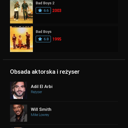
Bad Boys 2
6.6
2003
Bad Boys
6.8
1995
Obsada aktorska i reżyser
Adil El Arbi
Reżyser
Will Smith
Mike Lowrey