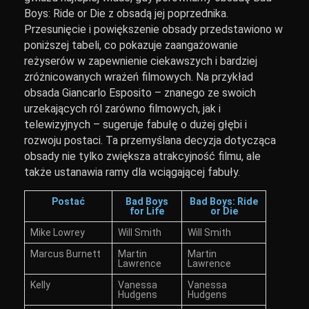
Boys: Ride or Die z obsadą jej poprzednika.
Przesunięcie i powiększenie obsady przedstawiono w
poniższej tabeli, co pokazuje zaangażowanie
reżyserów w zapewnienie ciekawszych i bardziej
zróżnicowanych wrażeń filmowych. Na przykład
obsada Giancarlo Esposito – znanego ze swoich
urzekających ról zarówno filmowych, jak i
telewizyjnych – sugeruje fabułę o dużej głębi i
rozwoju postaci. Ta przemyślana decyzja dotycząca
obsady nie tylko zwiększa atrakcyjność filmu, ale
także ustanawia ramy dla wciągającej fabuły.
Postać
Bad Boys
Bad Boys: Ride
for Life
or Die
Mike Lowrey
Will Smith
Will Smith
Marcus Burnett
Martin
Martin
Lawrence
Lawrence
Kelly
Vanessa
Vanessa
Hudgens
Hudgens