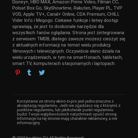
Disney+, HBO MAX, Amazon Prime Video, Filman CC,
Polsat Box Go, SkyShowtime, Rakuten, Player PL, TVP
VOD, Apple TV+, Canal+ Online, CDA Premium, CHILI,
Vider Info i Megogo. Ciekawe funkcje i łatwy dostęp
sprawiają, że jest to doskonałe narzędzie dla
wszystkich fanów oglądania. Strona jest zintegrowana
z serwisem TMDB, dlatego zawsze możesz cieszyć się
z aktualnych informacji na temat wielu produkcji
filmowych i telewizyjnych. Oczywiście ekino działa na
wielu urządzeniach, w tym na smartfonach, tabletach,
smart TV, komputerach stacjonarnych i laptopach.
Korzystanie ze strony ekino-tv.pro jest jednoznaczne z
akceptacją regulaminu. Jeśli nie zgadzasz się z którymś z
punktów regulaminu, lub jakikolwiek punkt regulaminu
budzi Twoje wątpliwościnich natychmiast opuść stronę.
Informacje na tej stronie mają charakter reklamowy, a nie
informacyjny.
© 2025 by eKino TV. All Rights Reserved.