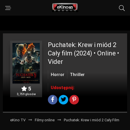
Puchatek: Krew i miód 2
Cały film (2024) • Online •
Vider
Horror
Thriller
Udostępnij:
5
3,759 głosów
eKino TV
Filmy online
Puchatek: Krew i miód 2 Cały Film