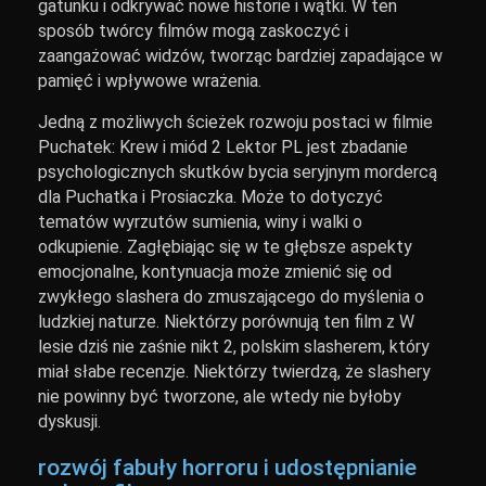
gatunku i odkrywać nowe historie i wątki. W ten
sposób twórcy filmów mogą zaskoczyć i
zaangażować widzów, tworząc bardziej zapadające w
pamięć i wpływowe wrażenia.
Jedną z możliwych ścieżek rozwoju postaci w filmie
Puchatek: Krew i miód 2 Lektor PL jest zbadanie
psychologicznych skutków bycia seryjnym mordercą
dla Puchatka i Prosiaczka. Może to dotyczyć
tematów wyrzutów sumienia, winy i walki o
odkupienie. Zagłębiając się w te głębsze aspekty
emocjonalne, kontynuacja może zmienić się od
zwykłego slashera do zmuszającego do myślenia o
ludzkiej naturze. Niektórzy porównują ten film z W
lesie dziś nie zaśnie nikt 2, polskim slasherem, który
miał słabe recenzje. Niektórzy twierdzą, że slashery
nie powinny być tworzone, ale wtedy nie byłoby
dyskusji.
rozwój fabuły horroru i udostępnianie