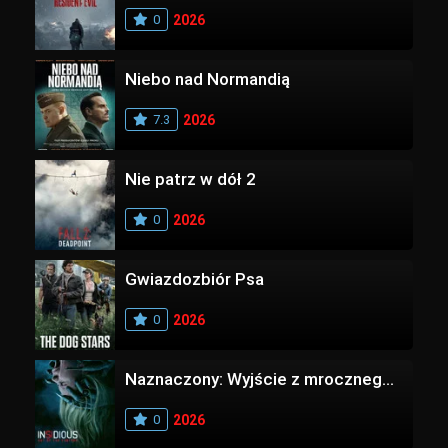
0
2026
Niebo nad Normandią
7.3
2026
Nie patrz w dół 2
0
2026
Gwiazdozbiór Psa
0
2026
Naznaczony: Wyjście z mrocznego wymiaru
0
2026