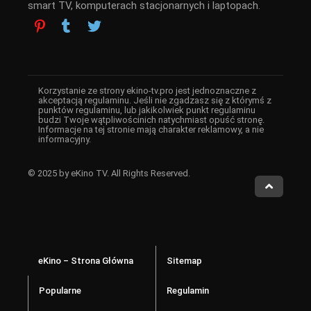
smart TV, komputerach stacjonarnych i laptopach.
Korzystanie ze strony ekino-tv.pro jest jednoznaczne z
akceptacją regulaminu. Jeśli nie zgadzasz się z którymś z
punktów regulaminu, lub jakikolwiek punkt regulaminu
budzi Twoje wątpliwościnich natychmiast opuść stronę.
Informacje na tej stronie mają charakter reklamowy, a nie
informacyjny.
© 2025 by eKino TV. All Rights Reserved.
eKino – Strona Główna
Sitemap
Popularne
Regulamin