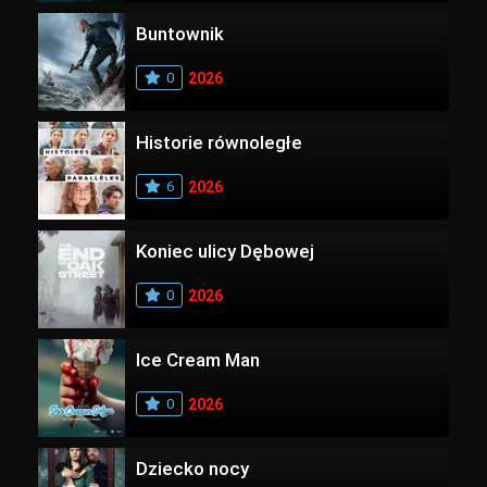
Buntownik
0
2026
Historie równoległe
6
2026
Koniec ulicy Dębowej
0
2026
Ice Cream Man
0
2026
Dziecko nocy