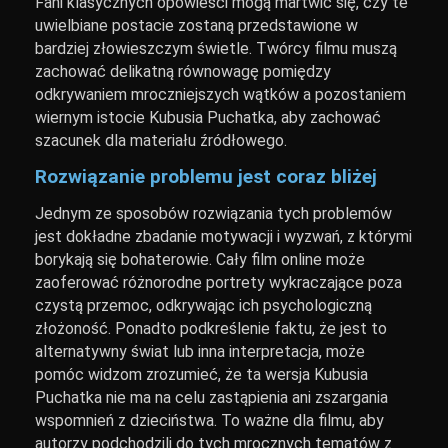
Fani klasycznych opowieści mogą martwić się, czy te
uwielbiane postacie zostaną przedstawione w
bardziej złowieszczym świetle. Twórcy filmu muszą
zachować delikatną równowagę pomiędzy
odkrywaniem mroczniejszych wątków a pozostaniem
wiernym istocie Kubusia Puchatka, aby zachować
szacunek dla materiału źródłowego.
Rozwiązanie problemu jest coraz bliżej
Jednym ze sposobów rozwiązania tych problemów
jest dokładne zbadanie motywacji i wyzwań, z którymi
borykają się bohaterowie. Cały film online może
zaoferować różnorodne portrety wykraczające poza
czystą przemoc, odkrywając ich psychologiczną
złożoność. Ponadto podkreślenie faktu, że jest to
alternatywny świat lub inna interpretacja, może
pomóc widzom zrozumieć, że ta wersja Kubusia
Puchatka nie ma na celu zastąpienia ani zszargania
wspomnień z dzieciństwa. To ważne dla filmu, aby
autorzy podchodzili do tych mrocznych tematów z