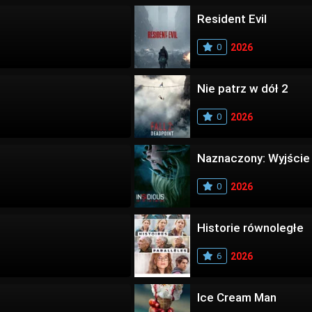
Resident Evil
0
2026
Nie patrz w dół 2
0
2026
Naznaczony: Wyjście
0
2026
Historie równoległe
6
2026
Ice Cream Man