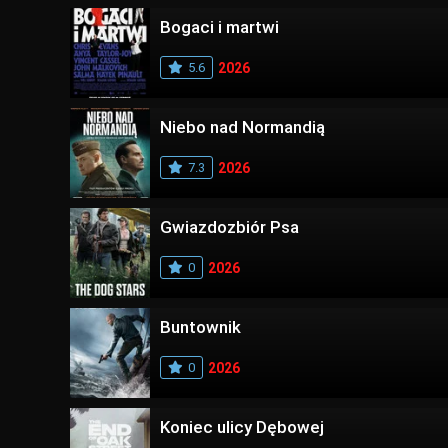
Bogaci i martwi
5.6
2026
Niebo nad Normandią
7.3
2026
Gwiazdozbiór Psa
0
2026
Buntownik
0
2026
Koniec ulicy Dębowej