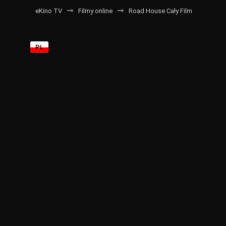
eKino TV
Filmy online
Road House Cały Film
PL