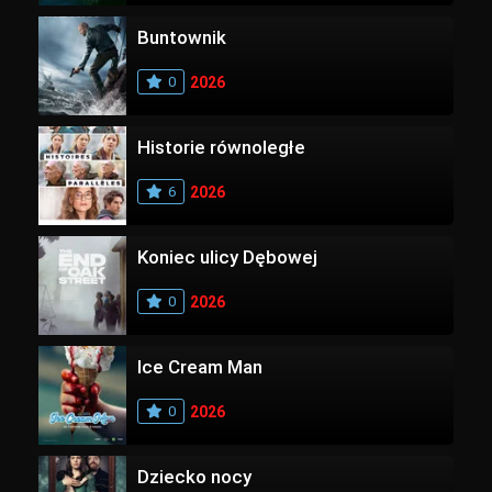
Buntownik
0
2026
Historie równoległe
6
2026
Koniec ulicy Dębowej
0
2026
Ice Cream Man
0
2026
Dziecko nocy