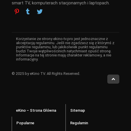
smart TV, komputerach stacjonarnych i laptopach.
Korzystanie ze strony ekino-tv.pro jest jednoznaczne z
akceptacją regulaminu. Jeśli nie zgadzasz się z którymś z
punktów regulaminu, lub jakikolwiek punkt regulaminu
budzi Twoje wątpliwościnich natychmiast opuść stronę.
Informacje na tej stronie mają charakter reklamowy, a nie
informacyjny.
© 2025 by eKino TV. All Rights Reserved.
eKino – Strona Główna
Sitemap
Popularne
Regulamin