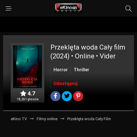
Przeklęta woda
Cały film
(2024) • Online • Vider
Horror
Thriller
Udostępnij:
4.7
18,261 głosów
eKino TV
Filmy online
Przeklęta woda Cały Film