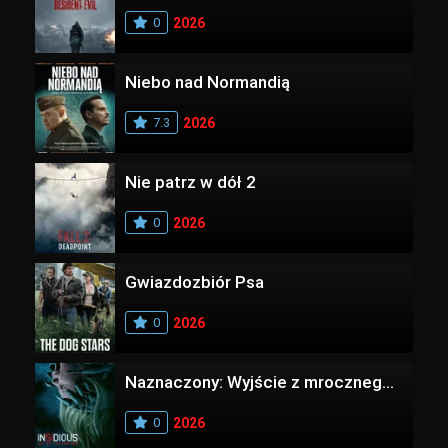
0
2026
Niebo nad Normandią
7.3
2026
Nie patrz w dół 2
0
2026
Gwiazdozbiór Psa
0
2026
Naznaczony: Wyjście z mrocznego wymiaru
0
2026