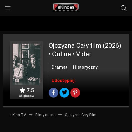
Ojczyzna
Cały film (2026)
• Online • Vider
Dramat
Historyczny
Udostępnij:
7.5
85 głosów
eKino TV
Filmy online
Ojczyzna Cały Film