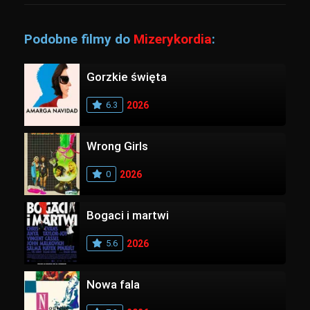
Podobne filmy do
Mizerykordia
:
Gorzkie święta
6.3
2026
Wrong Girls
0
2026
Bogaci i martwi
5.6
2026
Nowa fala