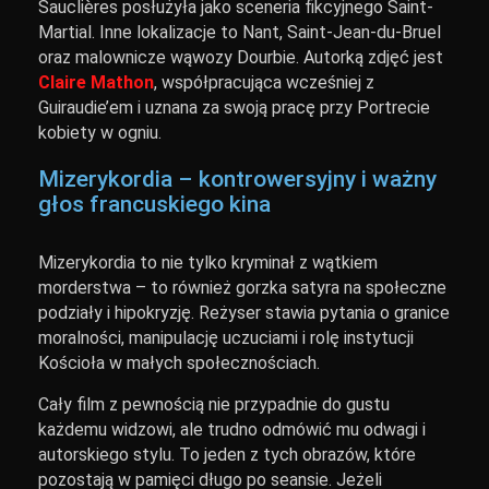
Sauclières posłużyła jako sceneria fikcyjnego Saint-
Martial. Inne lokalizacje to Nant, Saint-Jean-du-Bruel
oraz malownicze wąwozy Dourbie. Autorką zdjęć jest
Claire Mathon
, współpracująca wcześniej z
Guiraudie’em i uznana za swoją pracę przy Portrecie
kobiety w ogniu.
Mizerykordia – kontrowersyjny i ważny
głos francuskiego kina
Mizerykordia to nie tylko kryminał z wątkiem
morderstwa – to również gorzka satyra na społeczne
podziały i hipokryzję. Reżyser stawia pytania o granice
moralności, manipulację uczuciami i rolę instytucji
Kościoła w małych społecznościach.
Cały film z pewnością nie przypadnie do gustu
każdemu widzowi, ale trudno odmówić mu odwagi i
autorskiego stylu. To jeden z tych obrazów, które
pozostają w pamięci długo po seansie. Jeżeli