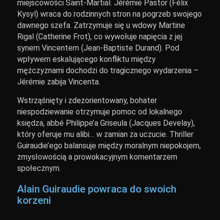
miejscowości Saint-Martial. Jérémie Pastor (Félix
Kysyl) wraca do rodzinnych stron na pogrzeb swojego
dawnego szefa. Zatrzymuje się u wdowy Martine
Rigal (Catherine Frot), co wywołuje napięcia z jej
synem Vincentem (Jean-Baptiste Durand). Pod
wpływem eskalującego konfliktu między
mężczyznami dochodzi do tragicznego wydarzenia –
Jérémie zabija Vincenta.
Wstrząśnięty i zdezorientowany, bohater
niespodziewanie otrzymuje pomoc od lokalnego
księdza, abbé Philippe’a Griseula (Jacques Develay),
który oferuje mu alibi… w zamian za uczucie. Thriller
Guiraudie’ego balansuje między moralnym niepokojem,
zmysłowością a prowokacyjnym komentarzem
społecznym.
Alain Guiraudie powraca do swoich
korzeni