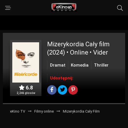
Mizerykordia
Cały film
(2024) • Online • Vider
Dramat
Komedia
Thriller
Udostępnij:
6.8
2,246 głosów
eKino TV
Filmy online
Mizerykordia Cały Film