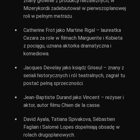
znany głównie z produkcji niezależnych, w
Mizerykordii zadebiutował w pierwszoplanowej
roli w pełnym metrażu.
Catherine Frot jako Martine Rigal – laureatka
Cezara za role w filmach Marguerite i Kobieta
z pociągu, uznana aktorka dramatyczna i
komediowa.
Jacques Develay jako ksiądz Griseul – znany z
seriali historycznych i ról teatralnych, zagrał tu
postać pełną sprzeczności.
Jean-Baptiste Durand jako Vincent – reżyser i
aktor, autor filmu Chien de la casse.
David Ayala, Tatiana Spivakova, Sébastien
Faglain i Salomé Lopes dopełniają obsadę w
rolach drugoplanowych.