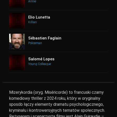
Annie
Elio Lunetta
Killian
Sébastien Faglain
Policeman
Salomé Lopes
Young Colleague
Mizerykordia (oryg. Miséricorde) to francuski czarny
komediowy thriller z 2024 roku, który w oryginalny
sposób łączy elementy dramatu psychologicznego,
kryminału i kontrowersyjnych tematów społecznych.
Reżyserem i scenarzystą filmu jest Alain Guiraudie –