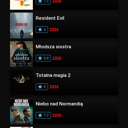
7.3
2026
Resident Evil
0
2026
Młodsza siostra
6.8
2026
Totalna magia 2
0
2026
Niebo nad Normandią
7.3
2026