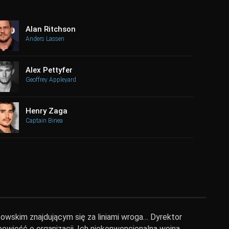
Alan Ritchson
Anders Lassen
Alex Pettyfer
Geoffrey Appleyard
Henry Zaga
Captain Binea
towskim znajdującym się za liniami wroga… Dyrektor
opowieść o organizacji. Ich niekonwencjonalna wojna