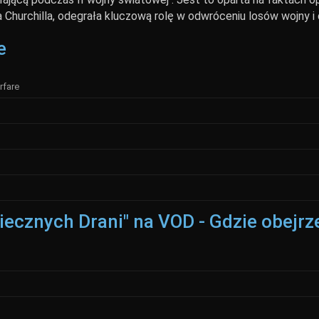
urchilla, odegrała kluczową rolę w odwróceniu losów wojny i d
e
rfare
iecznych Drani" na VOD - Gdzie obejrz