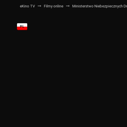
eKino TV
Filmy online
Ministerstwo Niebezpiecznych Dra
PL