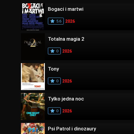
Bogaci i martwi
5.6
2026
Totalna magia 2
0
2026
Tony
0
2026
Tylko jedna noc
0
2026
Psi Patrol i dinozaury