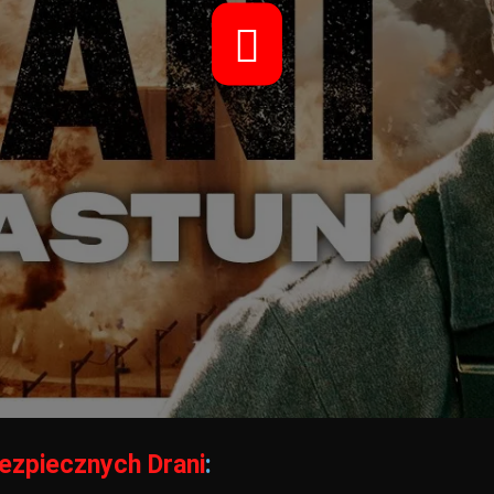
ezpiecznych Drani
: