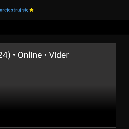
arejestruj się
4) • Online • Vider