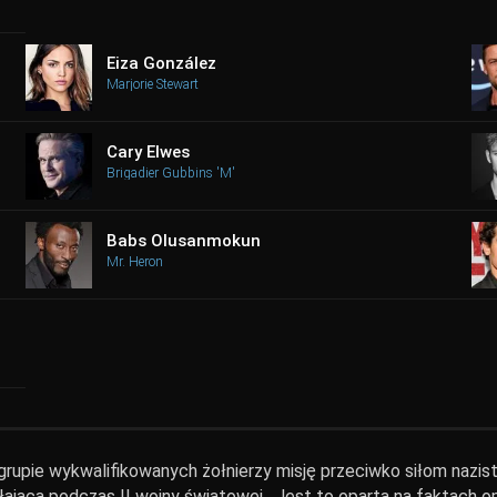
Eiza González
Marjorie Stewart
Cary Elwes
Brigadier Gubbins 'M'
Babs Olusanmokun
Mr. Heron
grupie wykwalifikowanych żołnierzy misję przeciwko siłom nazis
iałającą podczas II wojny światowej . Jest to oparta na faktach 