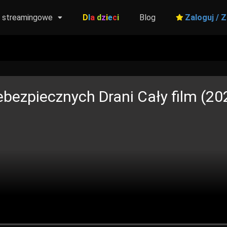
y streamingowe
D
l
a
d
z
i
e
c
i
Blog
Zaloguj / Z
ebezpiecznych Drani
Cały film (202