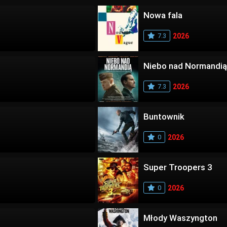
Nowa fala
7.3
2026
Niebo nad Normandią
7.3
2026
Buntownik
0
2026
Super Troopers 3
0
2026
Młody Waszyngton