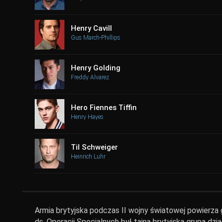
Henry Cavill
Gus March-Phillips
Henry Golding
Freddy Alvarez
Hero Fiennes Tiffin
Henry Hayes
Til Schweiger
Heinrich Luhr
Armia brytyjska podczas II wojny światowej powierza 
ds. Operacji Specjalnych był tajną brytyjską grupą dz