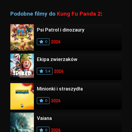
Podobne filmy do
Kung Fu Panda 2
:
Psi Patrol i dinozaury
0
2026
Ekipa zwierzaków
5.4
2026
Minionki i straszydła
0
2026
Vaiana
0
2026