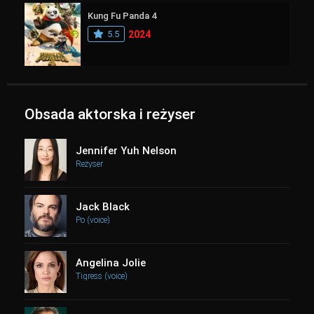
Kung Fu Panda 4
5.5
2024
Obsada aktorska i reżyser
Jennifer Yuh Nelson
Reżyser
Jack Black
Po (voice)
Angelina Jolie
Tigress (voice)