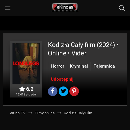
Kod zła
Cały film (2024) •
Online • Vider
Horror
Kryminał
Tajemnica
Udostępnij:
6.2
12 412 głosów
eKino TV
Filmy online
Kod zła Cały Film