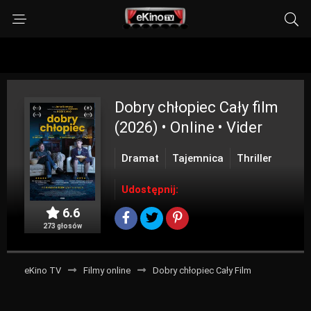
Dobry chłopiec
Cały film
(2026) • Online • Vider
Dramat
Tajemnica
Thriller
Udostępnij:
6.6
273 głosów
eKino TV
Filmy online
Dobry chłopiec Cały Film