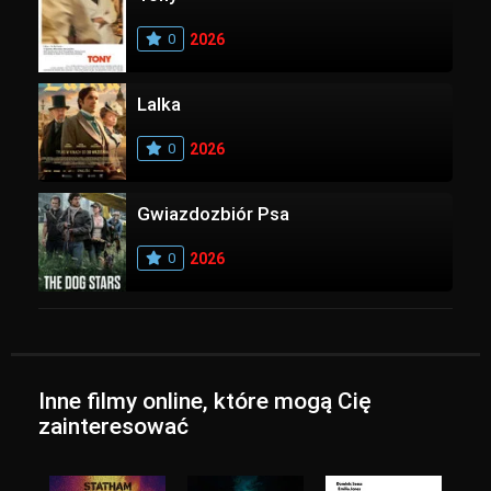
0
2026
Lalka
0
2026
Gwiazdozbiór Psa
0
2026
Inne filmy online, które mogą Cię
zainteresować