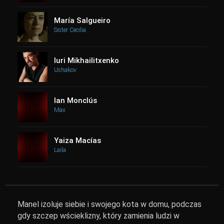
María Salgueiro
Sister Cecilia
Iuri Mikhailitxenko
Ushakov
Ian Monclús
Max
Yaiza Macías
Laila
Manel izoluje siebie i swojego kota w domu, podczas
gdy szczep wścieklizny, który zamienia ludzi w