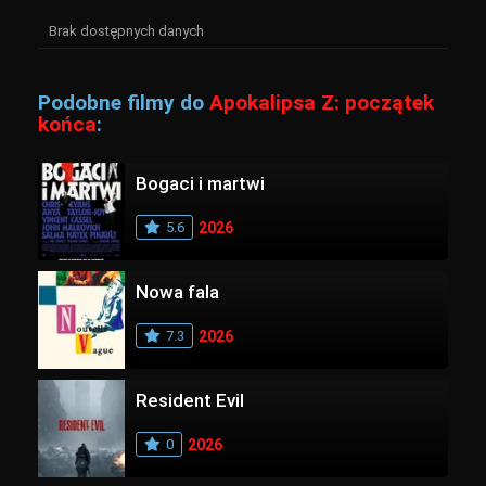
Brak dostępnych danych
Podobne filmy do
Apokalipsa Z: początek
końca
:
Bogaci i martwi
5.6
2026
Nowa fala
7.3
2026
Resident Evil
0
2026