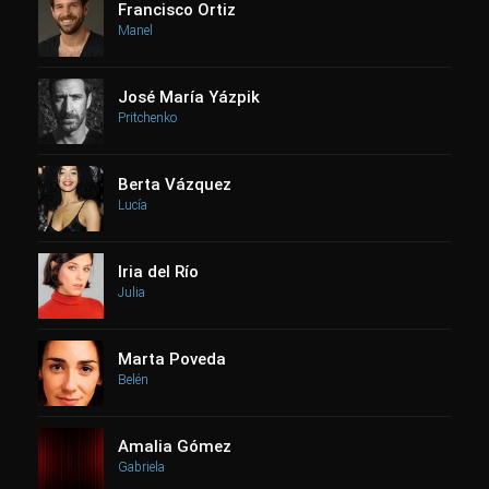
Francisco Ortiz
Manel
José María Yázpik
Pritchenko
Berta Vázquez
Lucía
Iria del Río
Julia
Marta Poveda
Belén
Amalia Gómez
Gabriela