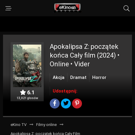
Apokalipsa Z: początek
końca
Cały film (2024) •
Online • Vider
Akcja
Dramat
Horror
Udostępnij:
6.1
13,021 głosów
eKino TV
Filmy online
Apokalipsa Z: początek końca Cały Film