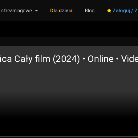
y streamingowe
D
l
a
d
z
i
e
c
i
Blog
Zaloguj / Z
ńca
Cały film (2024) • Online • Vid