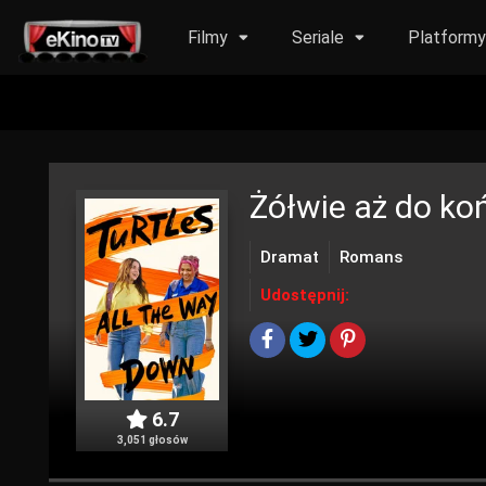
Filmy
Seriale
Platform
Żółwie aż do ko
Dramat
Romans
Udostępnij:
6.7
3,051 głosów