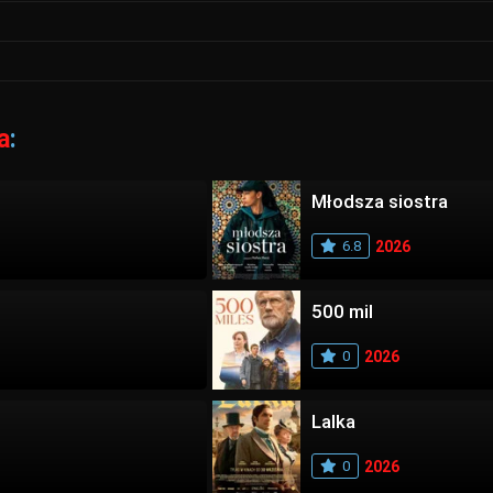
a
:
Młodsza siostra
6.8
2026
500 mil
0
2026
Lalka
0
2026