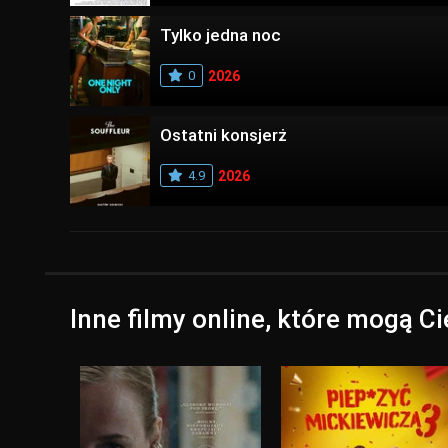
Tylko jedna noc
0
2026
Ostatni konsjerż
4.9
2026
Inne filmy online, które mogą C