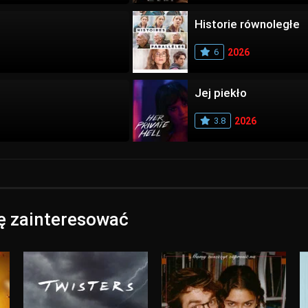
Historie równoległe
6
2026
Jej piekło
3.8
2026
ię zainteresować