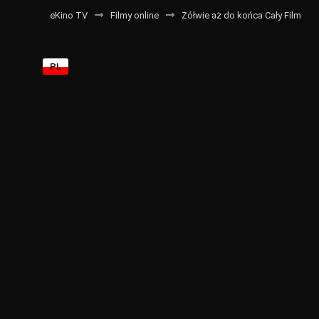
eKino TV
Filmy online
Żółwie aż do końca Cały Film
PL