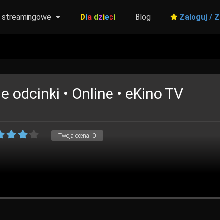
y streamingowe
D
l
a
d
z
i
e
c
i
Blog
Zaloguj / Z
e odcinki • Online • eKino TV
Twoja ocena:
0