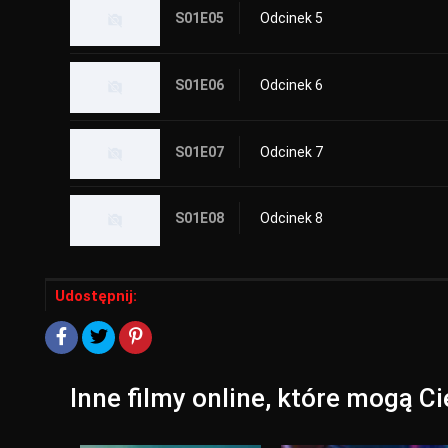
S01E05
Odcinek 5
S01E06
Odcinek 6
S01E07
Odcinek 7
S01E08
Odcinek 8
Udostępnij:
Inne filmy online, które mogą C