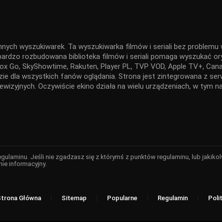
nnych wyszukiwarek. Ta wyszukiwarka filmów i seriali bez problemu w
 bardzo rozbudowana biblioteka filmów i seriali pomaga wyszukać ory
x Go, SkyShowtime, Rakuten, Player PL, TVP VOD, Apple TV+, Canal
ędzie dla wszystkich fanów oglądania. Strona jest zintegrowana z 
elewizyjnych. Oczywiście ekino działa na wielu urządzeniach, w tym
regulaminu. Jeśli nie zgadzasz się z którymś z punktów regulaminu, lub jaki
nie informacyjny.
Strona Główna
Sitemap
Popularne
Regulamin
Poli