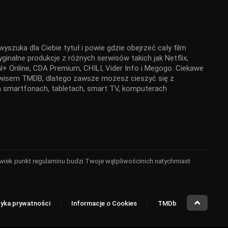
yszuka dla Ciebie tytuł i powie gdzie obejrzeć cały film
ginalne produkcje z różnych serwisów takich jak Netflix,
+ Online, CDA Premium, CHILI, Vider Info i Megogo. Ciekawe
serwisem TMDB, dlatego zawsze możesz cieszyć się z
 na smartfonach, tabletach, smart TV, komputerach
kolwiek punkt regulaminu budzi Twoje wątpliwościnich natychmiast
tyka prywatności
Informacje o Cookies
TMDb