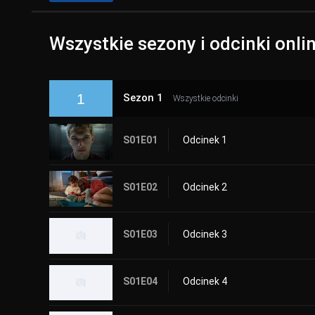
Wszystkie sezony i odcinki onli
1
Sezon 1
Wszystkie odcinki
S01E01
Odcinek 1
S01E02
Odcinek 2
S01E03
Odcinek 3
S01E04
Odcinek 4