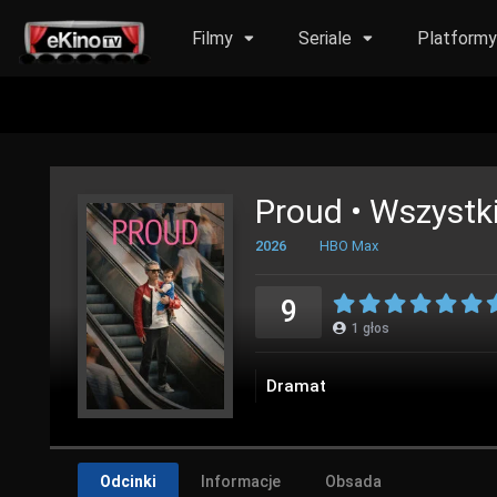
Filmy
Seriale
Platform
Proud • Wszystki
2026
HBO Max
9
1
głos
Dramat
Odcinki
Informacje
Obsada