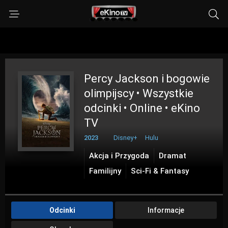
Percy Jackson i bogowie
olimpijscy • Wszystkie
odcinki • Online • eKino
TV
2023
Disney+
Hulu
Akcja i Przygoda
Dramat
Familijny
Sci-Fi & Fantasy
Odcinki
Informacje