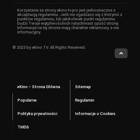
Korzystanie ze strony ekino-tv.pro jest jednoznaczne z
akceptacją regulaminu. Jeśli nie zgadzasz się z którymś z
punktów regulaminu, lub jakikolwiek punkt regulaminu
budzi Twoje wątpliwościnich natychmiast opuść stronę.
Informacje na tej stronie mają charakter reklamowy, a nie
informacyjny.
© 2025 by eKino TV. All Rights Reserved.
eKino – Strona Główna
Sitemap
Popularne
Regulamin
Polityka prywatności
Informacje o Cookies
TMDb