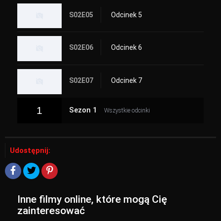
S02E05
Odcinek 5
S02E06
Odcinek 6
S02E07
Odcinek 7
1
Sezon 1
Wszystkie odcinki
Udostępnij:
Inne filmy online, które mogą Cię
zainteresować