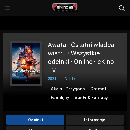
Awatar: Ostatni władca
wiatru • Wszystkie
odcinki • Online • eKino
TV
2024
Netflix
Akcja i Przygoda
Dramat
Familijny
Sci-Fi & Fantasy
Odcinki
Informacje