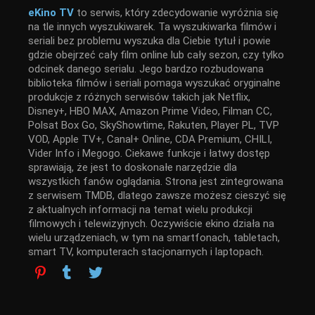
eKino TV
to serwis, który zdecydowanie wyróżnia się
na tle innych wyszukiwarek. Ta wyszukiwarka filmów i
seriali bez problemu wyszuka dla Ciebie tytuł i powie
gdzie obejrzeć cały film online lub cały sezon, czy tylko
odcinek danego serialu. Jego bardzo rozbudowana
biblioteka filmów i seriali pomaga wyszukać oryginalne
produkcje z różnych serwisów takich jak Netflix,
Disney+, HBO MAX, Amazon Prime Video, Filman CC,
Polsat Box Go, SkyShowtime, Rakuten, Player PL, TVP
VOD, Apple TV+, Canal+ Online, CDA Premium, CHILI,
Vider Info i Megogo. Ciekawe funkcje i łatwy dostęp
sprawiają, że jest to doskonałe narzędzie dla
wszystkich fanów oglądania. Strona jest zintegrowana
z serwisem TMDB, dlatego zawsze możesz cieszyć się
z aktualnych informacji na temat wielu produkcji
filmowych i telewizyjnych. Oczywiście ekino działa na
wielu urządzeniach, w tym na smartfonach, tabletach,
smart TV, komputerach stacjonarnych i laptopach.