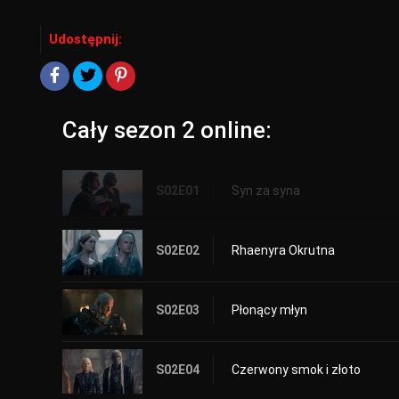
Udostępnij:
Cały sezon 2 online:
S02E01
Syn za syna
S02E02
Rhaenyra Okrutna
S02E03
Płonący młyn
S02E04
Czerwony smok i złoto