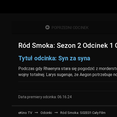
POPRZEDNI ODCINEK
Ród Smoka: Sezon 2 Odcinek 1 
Tytuł odcinka: Syn za syna
Podczas gdy Rhaenyra stara się pogodzić z morderstw
wojny totalnej. Larys sugeruje, że Aegon potrzebuje 
Data premiery odcinka: 06.16.24
eKino TV
Odcinki
Ród Smoka: S02E01 Cały Film