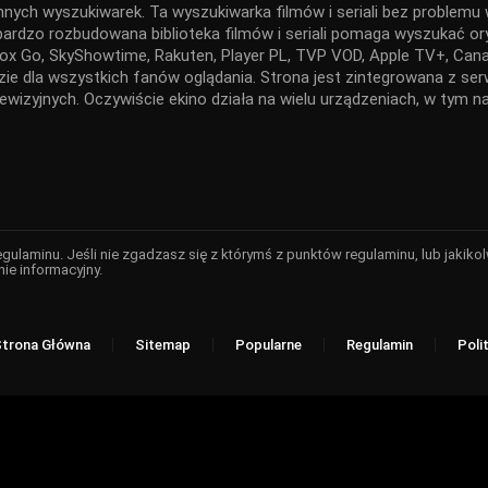
nnych wyszukiwarek. Ta wyszukiwarka filmów i seriali bez problemu w
 bardzo rozbudowana biblioteka filmów i seriali pomaga wyszukać ory
x Go, SkyShowtime, Rakuten, Player PL, TVP VOD, Apple TV+, Canal
ędzie dla wszystkich fanów oglądania. Strona jest zintegrowana z 
elewizyjnych. Oczywiście ekino działa na wielu urządzeniach, w tym
regulaminu. Jeśli nie zgadzasz się z którymś z punktów regulaminu, lub jaki
nie informacyjny.
Strona Główna
Sitemap
Popularne
Regulamin
Poli