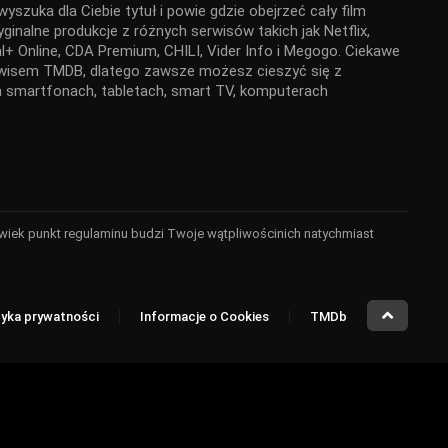
yszuka dla Ciebie tytuł i powie gdzie obejrzeć cały film
ginalne produkcje z różnych serwisów takich jak Netflix,
+ Online, CDA Premium, CHILI, Vider Info i Megogo. Ciekawe
serwisem TMDB, dlatego zawsze możesz cieszyć się z
 na smartfonach, tabletach, smart TV, komputerach
kolwiek punkt regulaminu budzi Twoje wątpliwościnich natychmiast
tyka prywatności
Informacje o Cookies
TMDb