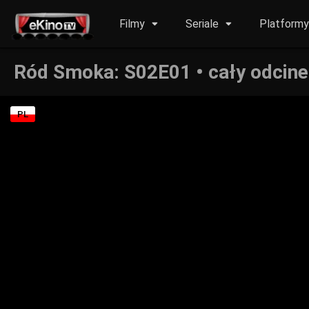
Filmy
Seriale
Platform
Ród Smoka: S02E01 • cały odcine
PL