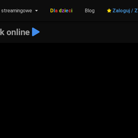
y streamingowe
D
l
a
d
z
i
e
c
i
Blog
Zaloguj / Z
k online