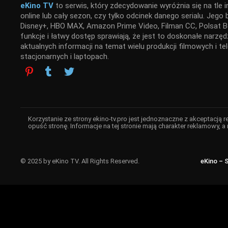
eKino TV
to serwis, który zdecydowanie wyróżnia się na tle i
online lub cały sezon, czy tylko odcinek danego serialu. Jego
Disney+, HBO MAX, Amazon Prime Video, Filman CC, Polsat Bo
funkcje i łatwy dostęp sprawiają, że jest to doskonałe narz
aktualnych informacji na temat wielu produkcji filmowych i t
stacjonarnych i laptopach.
Korzystanie ze strony ekino-tv.pro jest jednoznaczne z akceptacją 
opuść stronę. Informacje na tej stronie mają charakter reklamowy, a 
© 2025 by eKino TV. All Rights Reserved.
eKino – 