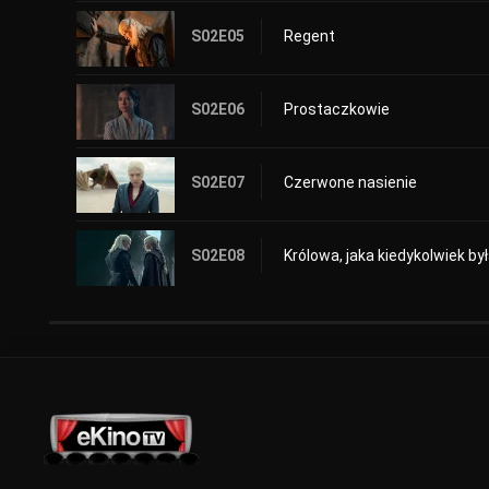
S02E05
Regent
S02E06
Prostaczkowie
S02E07
Czerwone nasienie
S02E08
Królowa, jaka kiedykolwiek by