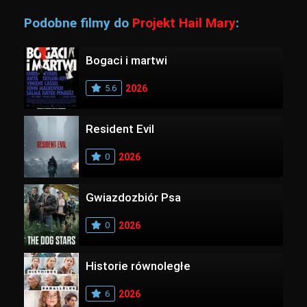
Podobne filmy do
Projekt Hail Mary
:
Bogaci i martwi
5.6
2026
Resident Evil
0
2026
Gwiazdozbiór Psa
0
2026
Historie równoległe
6
2026