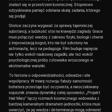
znalazł się w przestrzeni kosmicznej. Stopniowo
odzyskiwana pamięć odsłania skalę zadania, którego
się podjął.
Słońce zaczyna wygasać za sprawą tajemniczej
substancji, a ludzkość stoi na krawędzi zagłady. Grace
musi połączyć wiedzę z zakresu fizyki, biologii i chemii
z improwizacją kogoś, kto nie był szkolony na
astronautę, lecz na pedagoga. Film buduje napięcie
nie tylko wokół naukowej zagadki, ale też wokół
psychologicznej próby człowieka wrzuconego w
ekstremalne warunki.
To historia o odpowiedzialności, odwadze i sile
współpracy. W miarę rozwoju fabuły samotność
bohatera przestaje być oczywista, a nieoczekiwany
sojusznik zmienia dynamikę całej opowieści. „Projekt
Hail Mary” łączy rozmach kosmicznego widowiska z
bardziej kameralnym dramatem jednostki, która musi
uwierzyć, że jej wiedza i determinacja mogą odmienić