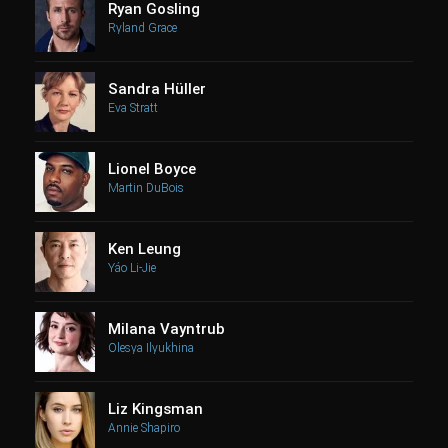
Ryan Gosling
Ryland Grace
Sandra Hüller
Eva Stratt
Lionel Boyce
Martin DuBois
Ken Leung
Yáo Li-Jie
Milana Vayntrub
Olesya Ilyukhina
Liz Kingsman
Annie Shapiro