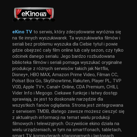
eKino TV
to serwis, który zdecydowanie wyróżnia się
na tle innych wyszukiwarek. Ta wyszukiwarka filmów i
seriali bez problemu wyszuka dla Ciebie tytuł i powie
gdzie obejrzeć cały film online lub cały sezon, czy tylko
odcinek danego serialu. Jego bardzo rozbudowana
biblioteka filmów i seriali pomaga wyszukać oryginalne
produkcje z różnych serwisów takich jak Netflix,
Disney+, HBO MAX, Amazon Prime Video, Filman CC,
Polsat Box Go, SkyShowtime, Rakuten, Player PL, TVP
VOD, Apple TV+, Canal+ Online, CDA Premium, CHILI,
Vider Info i Megogo. Ciekawe funkcje i łatwy dostęp
sprawiają, że jest to doskonałe narzędzie dla
wszystkich fanów oglądania. Strona jest zintegrowana
z serwisem TMDB, dlatego zawsze możesz cieszyć się
z aktualnych informacji na temat wielu produkcji
filmowych i telewizyjnych. Oczywiście ekino działa na
wielu urządzeniach, w tym na smartfonach, tabletach,
smart TV, komputerach stacjonarnych i laptopach.