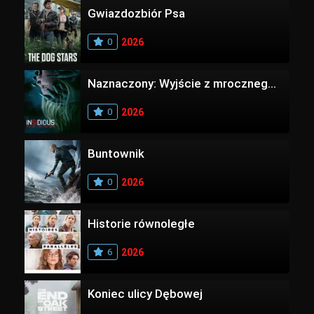
Gwiazdozbiór Psa
0
2026
Naznaczony: Wyjście z mrocznego wymiaru
0
2026
Buntownik
0
2026
Historie równoległe
6
2026
Koniec ulicy Dębowej