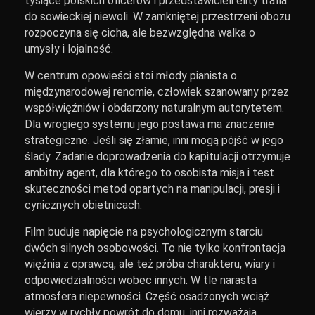
tysiące polskich oficerów i przedstawicieli elity trafia
do sowieckiej niewoli. W zamkniętej przestrzeni obozu
rozpoczyna się cicha, ale bezwzględna walka o
umysły i lojalność.
W centrum opowieści stoi młody pianista o
międzynarodowej renomie, człowiek szanowany przez
współwięźniów i obdarzony naturalnym autorytetem.
Dla wrogiego systemu jego postawa ma znaczenie
strategiczne. Jeśli się złamie, inni mogą pójść w jego
ślady. Zadanie doprowadzenia do kapitulacji otrzymuje
ambitny agent, dla którego to osobista misja i test
skuteczności metod opartych na manipulacji, presji i
cynicznych obietnicach.
Film buduje napięcie na psychologicznym starciu
dwóch silnych osobowości. To nie tylko konfrontacja
więźnia z oprawcą, ale też próba charakteru, wiary i
odpowiedzialności wobec innych. W tle narasta
atmosfera niepewności. Część osadzonych wciąż
wierzy w rychły powrót do domu, inni rozważają