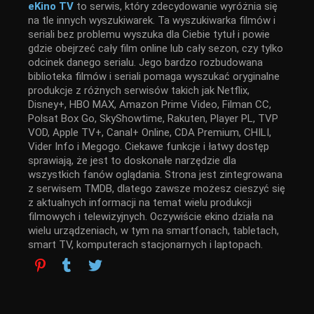
eKino TV
to serwis, który zdecydowanie wyróżnia się
na tle innych wyszukiwarek. Ta wyszukiwarka filmów i
seriali bez problemu wyszuka dla Ciebie tytuł i powie
gdzie obejrzeć cały film online lub cały sezon, czy tylko
odcinek danego serialu. Jego bardzo rozbudowana
biblioteka filmów i seriali pomaga wyszukać oryginalne
produkcje z różnych serwisów takich jak Netflix,
Disney+, HBO MAX, Amazon Prime Video, Filman CC,
Polsat Box Go, SkyShowtime, Rakuten, Player PL, TVP
VOD, Apple TV+, Canal+ Online, CDA Premium, CHILI,
Vider Info i Megogo. Ciekawe funkcje i łatwy dostęp
sprawiają, że jest to doskonałe narzędzie dla
wszystkich fanów oglądania. Strona jest zintegrowana
z serwisem TMDB, dlatego zawsze możesz cieszyć się
z aktualnych informacji na temat wielu produkcji
filmowych i telewizyjnych. Oczywiście ekino działa na
wielu urządzeniach, w tym na smartfonach, tabletach,
smart TV, komputerach stacjonarnych i laptopach.