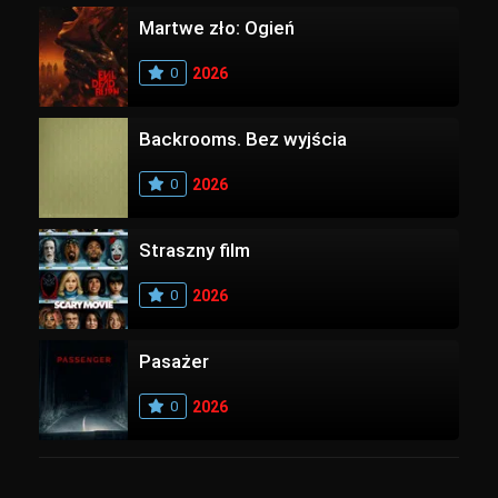
Martwe zło: Ogień
0
2026
Backrooms. Bez wyjścia
0
2026
Straszny film
0
2026
Pasażer
0
2026