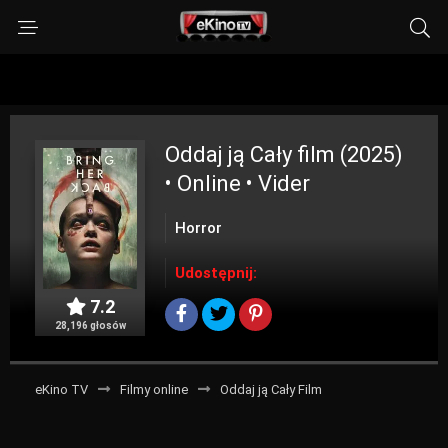
Oddaj ją
Cały film (2025)
• Online • Vider
Horror
Udostępnij:
7.2
28,196 głosów
eKino TV
Filmy online
Oddaj ją Cały Film