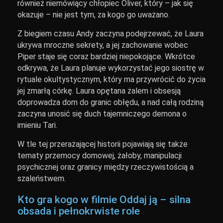
również niemówiący chłopiec Oliver, który – jak się
okazuje – nie jest tym, za kogo go uważano.
Z biegiem czasu Andy zaczyna podejrzewać, że Laura
ukrywa mroczne sekrety, a jej zachowanie wobec
Piper staje się coraz bardziej niepokojące. Wkrótce
odkrywa, że Laura planuje wykorzystać jego siostrę w
rytuale okultystycznym, który ma przywrócić do życia
jej zmarłą córkę. Laura opętana żalem i obsesją
doprowadza dom do granic obłędu, a nad całą rodziną
zaczyna unosić się duch tajemniczego demona o
imieniu Tari.
W tle tej przerażającej historii pojawiają się także
tematy przemocy domowej, żałoby, manipulacji
psychicznej oraz granicy między rzeczywistością a
szaleństwem.
Kto gra kogo w filmie Oddaj ją – silna
obsada i pełnokrwiste role