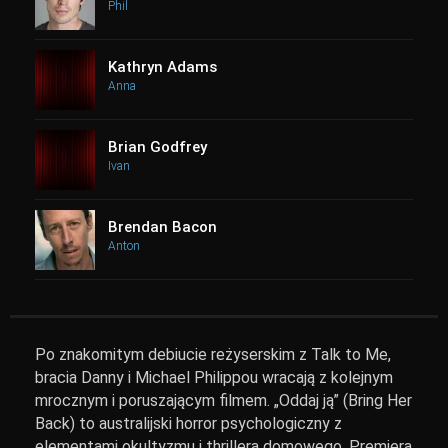
Phil
Kathryn Adams
Anna
Brian Godfrey
Ivan
Brendan Bacon
Anton
Po znakomitym debiucie reżyserskim z Talk to Me,
bracia Danny i Michael Philippou wracają z kolejnym
mrocznym i poruszającym filmem. „Oddaj ją” (Bring Her
Back) to australijski horror psychologiczny z
elementami okultyzmu i thrillera domowego. Premiera