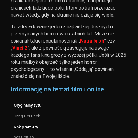
granie emocjami. To film o traumie, manipulacji i
granicach ludzkiego bólu, który potrafi przerażać
nawet wtedy, gdy na ekranie nie dzieje się wiele.
To zdecydowanie jeden z najbardziej dusznych i
przemyślanych horrorów ostatnich lat. Może nie
osiągnął takiej popularności jak „
Naga broń
” czy
„
Vinci 2
”, ale z pewnością zasługuje na uwagę
każdego fana kina grozy z wyższej półki. Jeśli w 2025
roku miałbyś obejrzeć tylko jeden horror
psychologiczny – to właśnie „Oddaj ją” powinien
znaleźć się na Twojej liście.
Informację na temat filmu online
Oryginalny tytuł
Bring Her Back
Rok premiery
2025-05-28