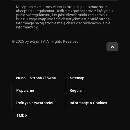
Korzystanie ze strony ekino-tv.pro jest jednoznaczne z
akceptacją regulaminu. Jeśli nie zgadzasz się z którymś z
punktów regulaminu, lub jakikolwiek punkt regulaminu
budzi Twoje wątpliwościnich natychmiast opuść stronę.
Informacje na tej stronie mają charakter reklamowy, a nie
informacyjny.
© 2025 by eKino TV. All Rights Reserved.
eKino – Strona Główna
Sitemap
Popularne
Regulamin
Polityka prywatności
Informacje o Cookies
TMDb