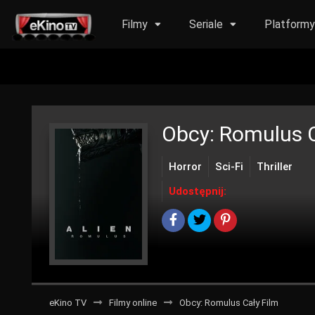
Filmy
Seriale
Platform
Obcy: Romulus
C
Horror
Sci-Fi
Thriller
Udostępnij:
eKino TV
Filmy online
Obcy: Romulus Cały Film