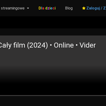
y streamingowe
D
l
a
d
z
i
e
c
i
Blog
Zaloguj / Z
ały film (2024) • Online • Vider