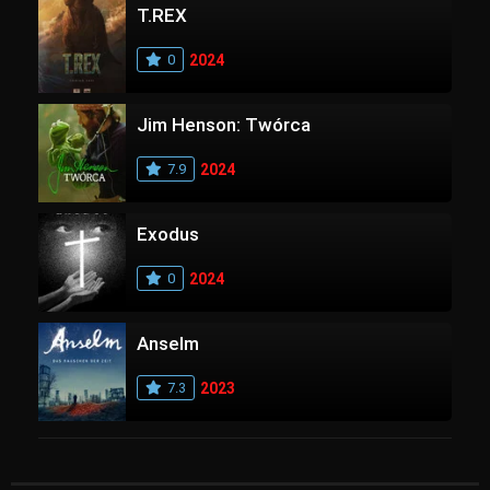
T.REX
0
2024
Jim Henson: Twórca
7.9
2024
Exodus
0
2024
Anselm
7.3
2023