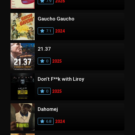
7.9
2026
Gaucho Gaucho
7.1
2024
21.37
0
2025
Don’t F**k with Liroy
0
2025
Dahomej
6.8
2024