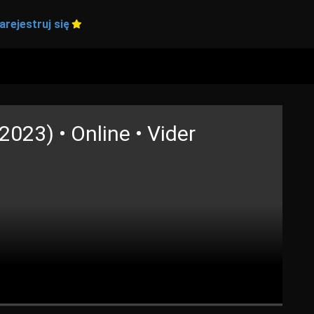
arejestruj się
2023) • Online • Vider