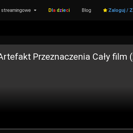
y streamingowe
D
l
a
d
z
i
e
c
i
Blog
Zaloguj / Z
 Artefakt Przeznaczenia
Cały film (