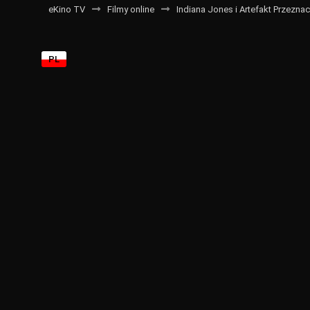
eKino TV
Filmy online
Indiana Jones i Artefakt Przeznac
PL