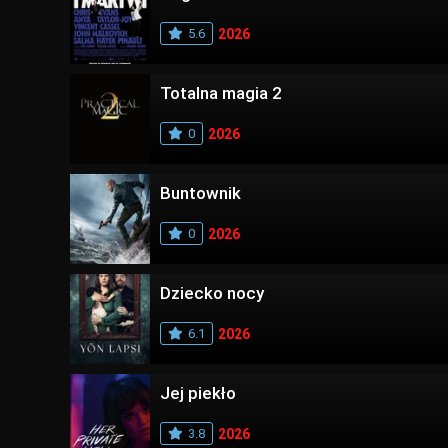
5.6
2026
Totalna magia 2
0
2026
Buntownik
0
2026
Dziecko nocy
6.1
2026
Jej piekło
3.8
2026