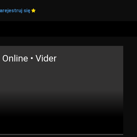
arejestruj się
 Online • Vider