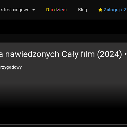
y streamingowe
D
l
a
d
z
i
e
c
i
Blog
Zaloguj / Z
za nawiedzonych
Cały film (2024) •
rzygodowy