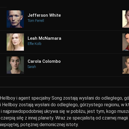
Jefferson White
Tom Ferrell
Leah McNamara
Effie Kolb
Carola Colombo
Sarah
ellboy i agent specjalny Song zostają wysłani do odległego, gó
 Hellboy zostają wysłani do odległego, górzystego regionu, w kt
 i najprawdopodobniej ukrywa się w pobliżu, jest tym, kogo muszą z
czerpią siłę z innej planety. Wraz ze specjalistą od czarnej mag
iepojętej, potężnej demonicznej istoty.