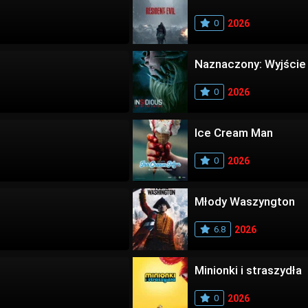
0
2026
Naznaczony: Wyjście
0
2026
Ice Cream Man
0
2026
Młody Waszyngton
6.8
2026
Minionki i straszydła
0
2026