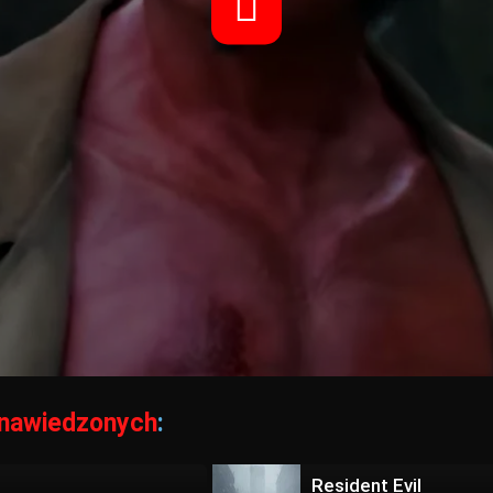
 nawiedzonych
:
Resident Evil