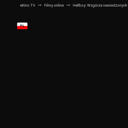
eKino TV
Filmy online
Hellboy: Wzgórza nawiedzonych 
PL