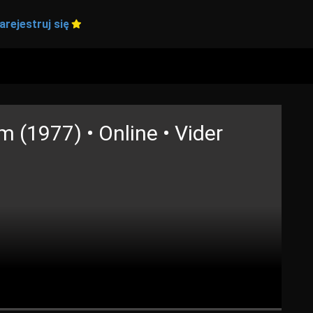
arejestruj się
m (1977) • Online • Vider