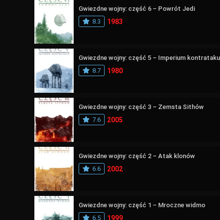
Gwiezdne wojny: część 6 – Powrót Jedi
8.3
1983
Gwiezdne wojny: część 5 – Imperium kontrataku
8.7
1980
Gwiezdne wojny: część 3 – Zemsta Sithów
7.6
2005
Gwiezdne wojny: część 2 – Atak klonów
6.6
2002
Gwiezdne wojny: część 1 – Mroczne widmo
6.5
1999