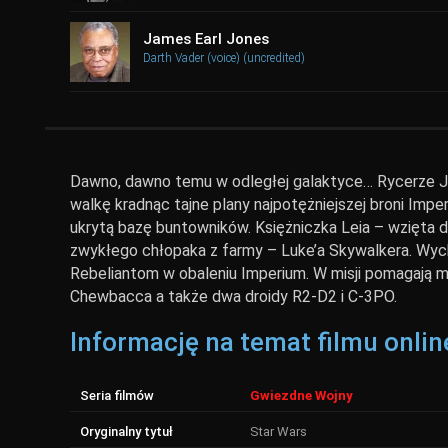
James Earl Jones
Darth Vader (voice) (uncredited)
Dawno, dawno temu w odległej galaktyce… Rycerze Jed
walkę kradnąc tajne plany najpotężniejszej broni Impe
ukrytą bazę buntowników. Księżniczka Leia – wzięta
zwykłego chłopaka z farmy – Luke’a Skywalkera. Wyc
Rebeliantom w obaleniu Imperium. W misji pomagają mu
Chewbacca a także dwa droidy R2-D2 i C-3PO.
Informację na temat filmu onlin
Seria filmów
Gwiezdne Wojny
Oryginalny tytuł
Star Wars