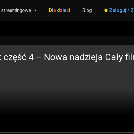
y streamingowe
D
l
a
d
z
i
e
c
i
Blog
Zaloguj / Z
 część 4 – Nowa nadzieja
Cały fil