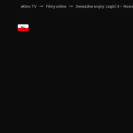
eKino TV
Filmy online
Gwiezdne wojny: część 4 – Nowa 
PL