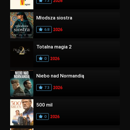
7.3
2026
Młodsza siostra
6.8
2026
Totalna magia 2
0
2026
Niebo nad Normandią
7.3
2026
500 mil
0
2026