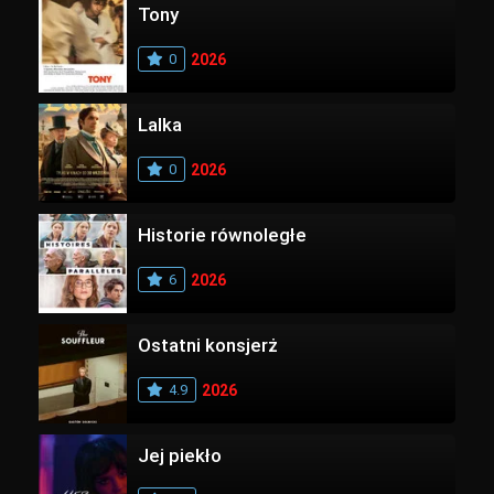
Tony
0
2026
Lalka
0
2026
Historie równoległe
6
2026
Ostatni konsjerż
4.9
2026
Jej piekło