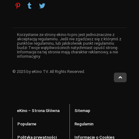
Korzystanie ze strony ekino-tv.pro jest jednoznaczne z
akceptacją regulaminu. Jeśli nie zgadzasz się z którymś z
punktów regulaminu, lub jakikolwiek punkt regulaminu
budzi Twoje wątpliwościnich natychmiast opuść stronę.
Informacje na tej stronie mają charakter reklamowy, a nie
informacyjny.
© 2025 by eKino TV. All Rights Reserved.
eKino – Strona Główna
Sitemap
Popularne
Regulamin
Polityka prywatności
Informacje o Cookies