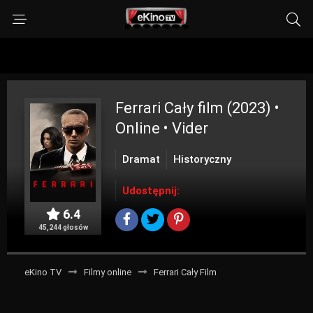
Ferrari
Cały film (2023) •
Online • Vider
Dramat
Historyczny
Udostępnij:
6.4
45,244 głosów
eKino TV
Filmy online
Ferrari Cały Film