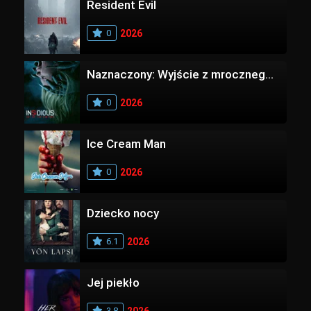
Resident Evil
0
2026
Naznaczony: Wyjście z mrocznego wymiaru
0
2026
Ice Cream Man
0
2026
Dziecko nocy
6.1
2026
Jej piekło
3.8