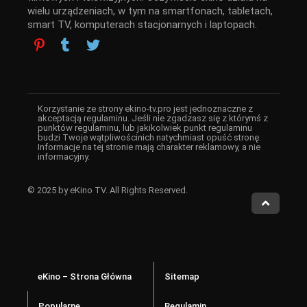
wielu urządzeniach, w tym na smartfonach, tabletach,
smart TV, komputerach stacjonarnych i laptopach.
Korzystanie ze strony ekino-tv.pro jest jednoznaczne z
akceptacją regulaminu. Jeśli nie zgadzasz się z którymś z
punktów regulaminu, lub jakikolwiek punkt regulaminu
budzi Twoje wątpliwościnich natychmiast opuść stronę.
Informacje na tej stronie mają charakter reklamowy, a nie
informacyjny.
© 2025 by eKino TV. All Rights Reserved.
eKino – Strona Główna
Sitemap
Popularne
Regulamin