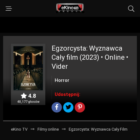
Egzorcysta: Wyznawca
Cały film (2023) • Online •
Vider
Horror
Udostępnij:
4.8
40,177 głosów
eKino TV
Filmy online
Egzorcysta: Wyznawca Cały Film